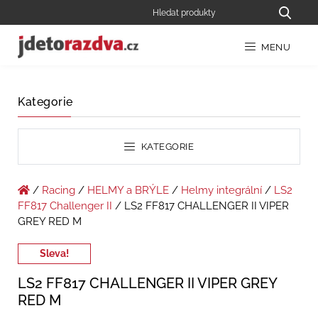
MENU
Kategorie
KATEGORIE
/
Racing
/
HELMY a BRÝLE
/
Helmy integrální
/
LS2
FF817 Challenger II
/ LS2 FF817 CHALLENGER II VIPER
GREY RED M
Sleva!
LS2 FF817 CHALLENGER II VIPER GREY
RED M