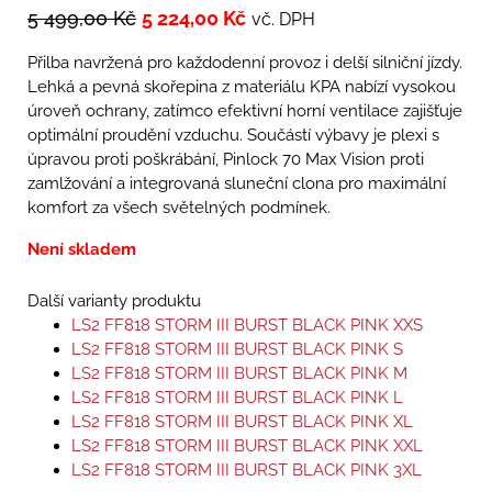
5 499,00
Kč
5 224,00
Kč
vč. DPH
Přilba navržená pro každodenní provoz i delší silniční jízdy.
Lehká a pevná skořepina z materiálu KPA nabízí vysokou
úroveň ochrany, zatímco efektivní horní ventilace zajišťuje
optimální proudění vzduchu. Součástí výbavy je plexi s
úpravou proti poškrábání, Pinlock 70 Max Vision proti
zamlžování a integrovaná sluneční clona pro maximální
komfort za všech světelných podmínek.
Není skladem
Další varianty produktu
LS2 FF818 STORM III BURST BLACK PINK XXS
LS2 FF818 STORM III BURST BLACK PINK S
LS2 FF818 STORM III BURST BLACK PINK M
LS2 FF818 STORM III BURST BLACK PINK L
LS2 FF818 STORM III BURST BLACK PINK XL
LS2 FF818 STORM III BURST BLACK PINK XXL
LS2 FF818 STORM III BURST BLACK PINK 3XL