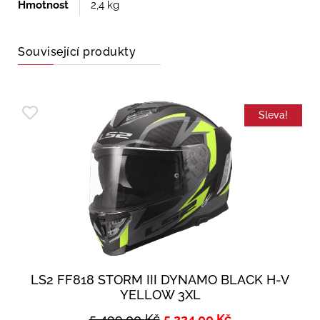
Hmotnost
2,4 kg
Související produkty
Sleva!
LS2 FF818 STORM III DYNAMO BLACK H-V
YELLOW 3XL
5 499,00
Kč
5 224,00
Kč