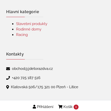
Hlavní kategorie
Stavební produkty
Rodinné domy
Racing
Kontakty
obchod@jdetorazdva.cz
+420 725 187 516
Klatovská 506/175 321 00 Plzeň - Litice
Přihlášení
Košík
Copyright © 2026 | jdetorazdva
0