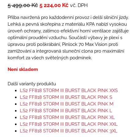
5 499,00
Kč
5 224,00
Kč
vč. DPH
Přilba navržená pro každodenní provoz i delší silniční jízdy.
Lehká a pevná skořepina z materiálu KPA nabízí vysokou
úroveň ochrany, zatímco efektivní horní ventilace zajišťuje
optimální proudění vzduchu. Součástí výbavy je plexi s
úpravou proti poškrábání, Pinlock 70 Max Vision proti
zamlžování a integrovaná sluneční clona pro maximální
komfort za všech světelných podmínek.
Není skladem
Další varianty produktu
LS2 FF818 STORM III BURST BLACK PINK XXS
LS2 FF818 STORM III BURST BLACK PINK S
LS2 FF818 STORM III BURST BLACK PINK M
LS2 FF818 STORM III BURST BLACK PINK L
LS2 FF818 STORM III BURST BLACK PINK XL
LS2 FF818 STORM III BURST BLACK PINK XXL
LS2 FF818 STORM III BURST BLACK PINK 3XL