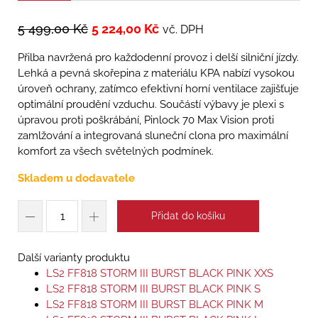
5 499,00
Kč
5 224,00
Kč
vč. DPH
Přilba navržená pro každodenní provoz i delší silniční jízdy.
Lehká a pevná skořepina z materiálu KPA nabízí vysokou
úroveň ochrany, zatímco efektivní horní ventilace zajišťuje
optimální proudění vzduchu. Součástí výbavy je plexi s
úpravou proti poškrábání, Pinlock 70 Max Vision proti
zamlžování a integrovaná sluneční clona pro maximální
komfort za všech světelných podmínek.
Skladem u dodavatele
Přidat do košíku
Další varianty produktu
LS2 FF818 STORM III BURST BLACK PINK XXS
LS2 FF818 STORM III BURST BLACK PINK S
LS2 FF818 STORM III BURST BLACK PINK M