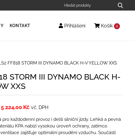
Přihlášení
Košík
TY
KONTAKT
0
LS2 FF818 STORM III DYNAMO BLACK H-V YELLOW XXS
18 STORM III DYNAMO BLACK H-
OW XXS
5 224,00
Kč
vč. DPH
 pro každodenní provoz i delší silniční jízdy. Lehká a pevná
teriálu KPA nabízí vysokou úroveň ochrany, zatímco
í ventilace zajišťuje optimální proudění vzduchu. Součástí