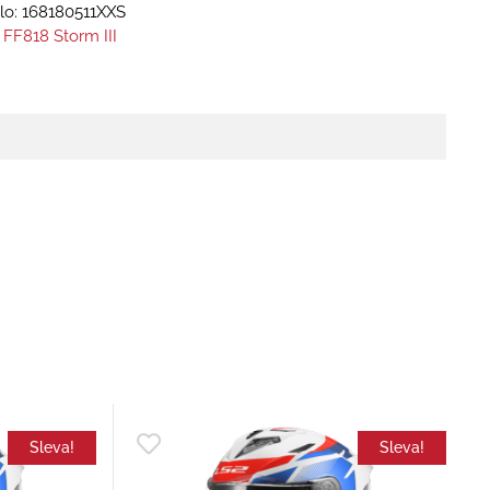
lo:
168180511XXS
 FF818 Storm III
Sleva!
Sleva!