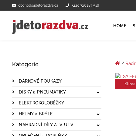
obchod@jdetorazdva.cz
+420 725 187 516
HOME
S
/
Raci
Kategorie
DÁRKOVÉ POUKAZY
Sleva
DISKY a PNEUMATIKY
ELEKTROKOLOBĚŽKY
HELMY a BRÝLE
NÁHRADNÍ DÍLY ATV UTV
OBLEČENÍ a DOPLŇKY