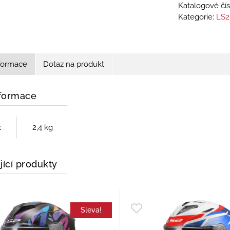
Katalogové čís
Kategorie:
LS2
nformace
Dotaz na produkt
nformace
t
2,4 kg
jící produkty
Sleva!