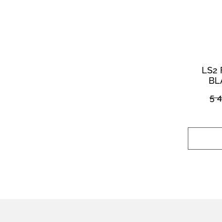
LS2 
BL
5 