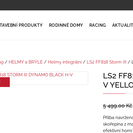
TAVEBNÍ PRODUKTY
RODINNÉ DOMY
RACING
AKTUALI
ng
/
HELMY a BRÝLE
/
Helmy integrální
/
LS2 FF818 Storm III
/ 
LS2 FF8
!
V YELL
5 499,00
Kč
Přilba navržená
skořepina z ma
efektivní horn