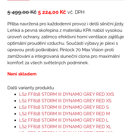
5 499,00
Kč
5 224,00
Kč
vč. DPH
Přilba navržená pro každodenní provoz i delší silniční jízdy.
Lehká a pevná skořepina z materiálu KPA nabízí vysokou
úroveň ochrany, zatímco efektivní horní ventilace zajišťuje
optimální proudění vzduchu. Součástí výbavy je plexi s
úpravou proti poškrábání, Pinlock 70 Max Vision proti
zamlžování a integrovaná sluneční clona pro maximální
komfort za všech světelných podmínek.
Není skladem
Další varianty produktu
LS2 FF818 STORM III DYNAMO GREY RED XXS
LS2 FF818 STORM III DYNAMO GREY RED XS
LS2 FF818 STORM III DYNAMO GREY RED S
LS2 FF818 STORM III DYNAMO GREY RED M
LS2 FF818 STORM III DYNAMO GREY RED L
LS2 FF818 STORM III DYNAMO GREY RED XL