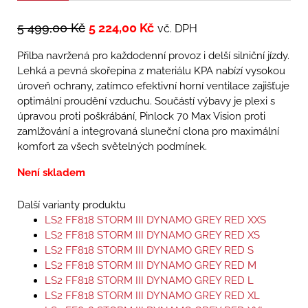
5 499,00
Kč
5 224,00
Kč
vč. DPH
Přilba navržená pro každodenní provoz i delší silniční jízdy.
Lehká a pevná skořepina z materiálu KPA nabízí vysokou
úroveň ochrany, zatímco efektivní horní ventilace zajišťuje
optimální proudění vzduchu. Součástí výbavy je plexi s
úpravou proti poškrábání, Pinlock 70 Max Vision proti
zamlžování a integrovaná sluneční clona pro maximální
komfort za všech světelných podmínek.
Není skladem
Další varianty produktu
LS2 FF818 STORM III DYNAMO GREY RED XXS
LS2 FF818 STORM III DYNAMO GREY RED XS
LS2 FF818 STORM III DYNAMO GREY RED S
LS2 FF818 STORM III DYNAMO GREY RED M
LS2 FF818 STORM III DYNAMO GREY RED L
LS2 FF818 STORM III DYNAMO GREY RED XL