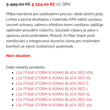
5 499,00
Kč
5 224,00
Kč
vč. DPH
Přilba navržená pro každodenní provoz i delší silniční jízdy.
Lehká a pevná skořepina z materiálu KPA nabízí vysokou
úroveň ochrany, zatímco efektivní horní ventilace zajišťuje
optimální proudění vzduchu. Součástí výbavy je plexi s
úpravou proti poškrábání, Pinlock 70 Max Vision proti
zamlžování a integrovaná sluneční clona pro maximální
komfort za všech světelných podmínek.
Není skladem
Další varianty produktu
LS2 FF818 STORM III KOMAI BLACK RED XXS
LS2 FF818 STORM III KOMAI BLACK RED XS
LS2 FF818 STORM III KOMAI BLACK RED S
LS2 FF818 STORM III KOMAI BLACK RED L
LS2 FF818 STORM III KOMAI BLACK RED XL
LS2 FF818 STORM III KOMAI BLACK RED XXL
LS2 FF818 STORM III KOMAI BLACK RED 3XL