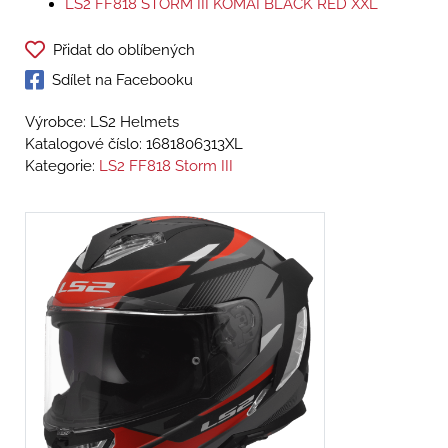
LS2 FF818 STORM III KOMAI BLACK RED XXL
Přidat do oblíbených
Sdílet na Facebooku
Výrobce: LS2 Helmets
Katalogové číslo:
1681806313XL
Kategorie:
LS2 FF818 Storm III