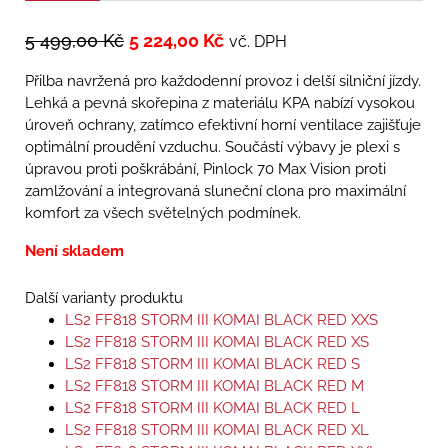
5 499,00
Kč
5 224,00
Kč
vč. DPH
Přilba navržená pro každodenní provoz i delší silniční jízdy.
Lehká a pevná skořepina z materiálu KPA nabízí vysokou
úroveň ochrany, zatímco efektivní horní ventilace zajišťuje
optimální proudění vzduchu. Součástí výbavy je plexi s
úpravou proti poškrábání, Pinlock 70 Max Vision proti
zamlžování a integrovaná sluneční clona pro maximální
komfort za všech světelných podmínek.
Není skladem
Další varianty produktu
LS2 FF818 STORM III KOMAI BLACK RED XXS
LS2 FF818 STORM III KOMAI BLACK RED XS
LS2 FF818 STORM III KOMAI BLACK RED S
LS2 FF818 STORM III KOMAI BLACK RED M
LS2 FF818 STORM III KOMAI BLACK RED L
LS2 FF818 STORM III KOMAI BLACK RED XL