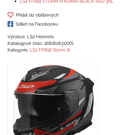
LS2 FF818 STORM III KOMAI BLACK RED 3XL
Přidat do oblíbených
Sdílet na Facebooku
Výrobce: LS2 Helmets
Katalogové číslo:
168180631XXS
Kategorie:
LS2 FF818 Storm III