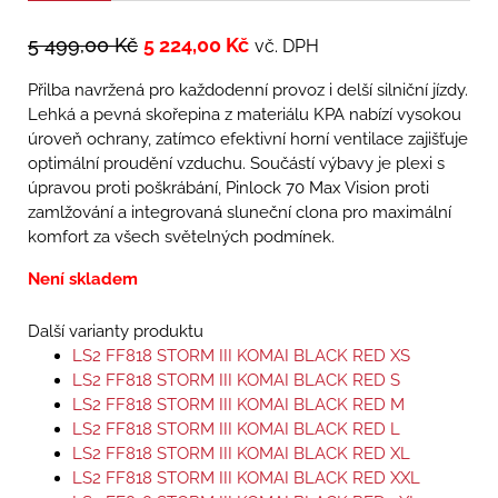
5 499,00
Kč
5 224,00
Kč
vč. DPH
Přilba navržená pro každodenní provoz i delší silniční jízdy.
Lehká a pevná skořepina z materiálu KPA nabízí vysokou
úroveň ochrany, zatímco efektivní horní ventilace zajišťuje
optimální proudění vzduchu. Součástí výbavy je plexi s
úpravou proti poškrábání, Pinlock 70 Max Vision proti
zamlžování a integrovaná sluneční clona pro maximální
komfort za všech světelných podmínek.
Není skladem
Další varianty produktu
LS2 FF818 STORM III KOMAI BLACK RED XS
LS2 FF818 STORM III KOMAI BLACK RED S
LS2 FF818 STORM III KOMAI BLACK RED M
LS2 FF818 STORM III KOMAI BLACK RED L
LS2 FF818 STORM III KOMAI BLACK RED XL
LS2 FF818 STORM III KOMAI BLACK RED XXL