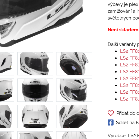
výbavy je plexi
zamlžování a i
světelných po
Není skladem
Další varianty
LS2 FF8
LS2 FF8
LS2 FF8
LS2 FF8
LS2 FF8
LS2 FF8
LS2 FF8
LS2 FF8
Přidat do 
Sdílet na
Výrobce: LS2 