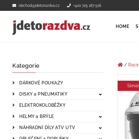
obchod@jdetorazdva.cz
+420 725 187 516
HOME
S
/
Raci
Kategorie
DÁRKOVÉ POUKAZY
Sleva
DISKY a PNEUMATIKY
ELEKTROKOLOBĚŽKY
HELMY a BRÝLE
NÁHRADNÍ DÍLY ATV UTV
OBLEČENÍ a DOPLŇKY