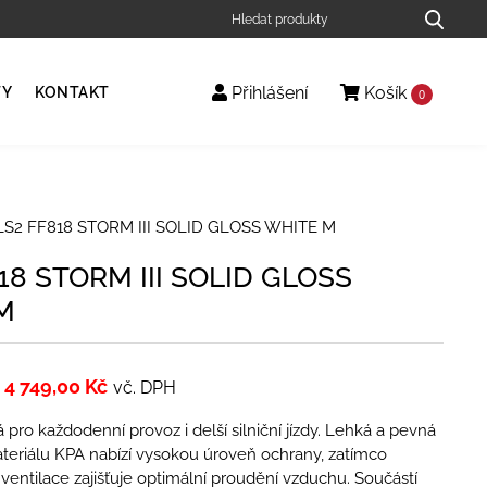
Přihlášení
Košík
TY
KONTAKT
0
LS2 FF818 STORM III SOLID GLOSS WHITE M
18 STORM III SOLID GLOSS
M
4 749,00
Kč
vč. DPH
 pro každodenní provoz i delší silniční jízdy. Lehká a pevná
teriálu KPA nabízí vysokou úroveň ochrany, zatímco
í ventilace zajišťuje optimální proudění vzduchu. Součástí