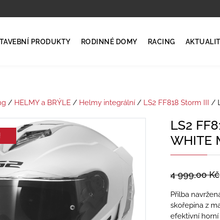
TAVEBNÍ PRODUKTY
RODINNÉ DOMY
RACING
AKTUALI
ng
/
HELMY a BRÝLE
/
Helmy integrální
/
LS2 FF818 Storm III
/ 
LS2 FF8
!
WHITE 
4 999,00
Kč
Přilba navržená
skořepina z ma
efektivní horn