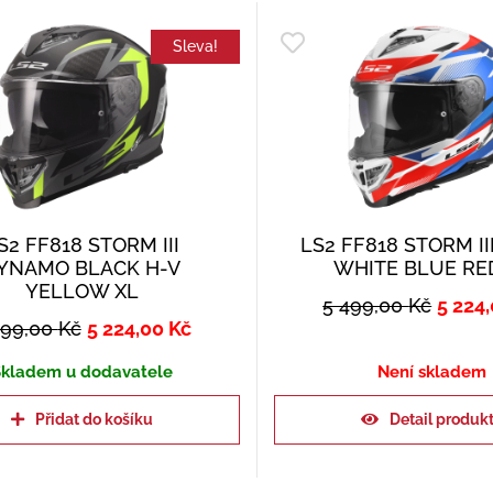
Sleva!
S2 FF818 STORM III
LS2 FF818 STORM II
YNAMO BLACK H-V
WHITE BLUE RE
YELLOW XL
5 499,00
Kč
5 224
499,00
Kč
5 224,00
Kč
kladem u dodavatele
Není skladem
Přidat do košíku
Detail produk