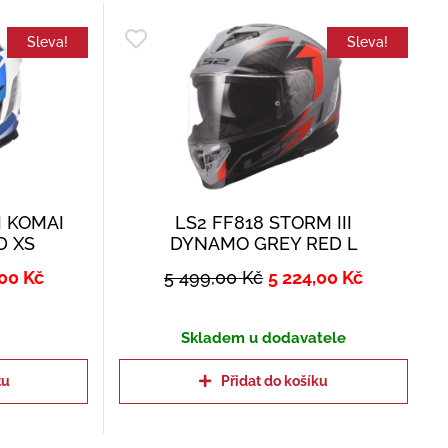
Sleva!
Sleva!
I KOMAI
LS2 FF818 STORM III
D XS
DYNAMO GREY RED L
,00
Kč
5 499,00
Kč
5 224,00
Kč
Skladem u dodavatele
tu
Přidat do košíku