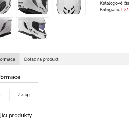
Katalogové čís
Kategorie:
LS2
nformace
Dotaz na produkt
nformace
t
2,4 kg
jící produkty