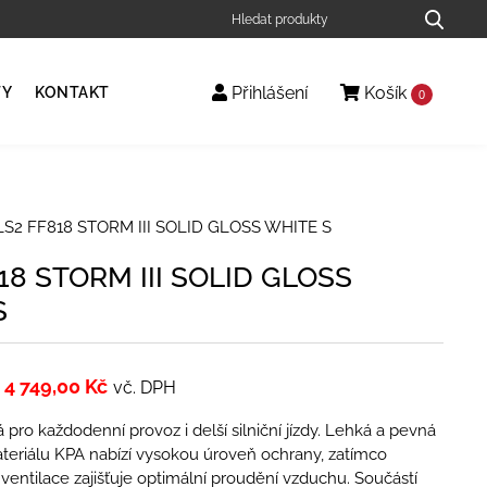
Přihlášení
Košík
TY
KONTAKT
0
LS2 FF818 STORM III SOLID GLOSS WHITE S
18 STORM III SOLID GLOSS
S
4 749,00
Kč
vč. DPH
 pro každodenní provoz i delší silniční jízdy. Lehká a pevná
teriálu KPA nabízí vysokou úroveň ochrany, zatímco
í ventilace zajišťuje optimální proudění vzduchu. Součástí