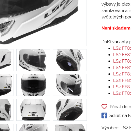
výbavy je plexi
zamlžování a i
světelných po
Není skladem
Další varianty
LS2 FF8
LS2 FF8
LS2 FF8
LS2 FF8
LS2 FF8
LS2 FF8
LS2 FF8
LS2 FF8
Přidat do 
Sdílet na
Výrobce: LS2 