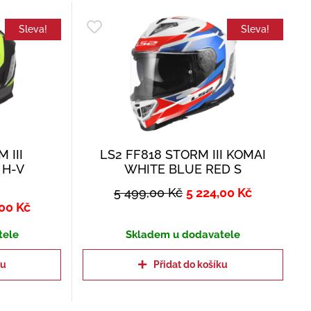
Sleva!
Sleva!
 III
LS2 FF818 STORM III KOMAI
 H-V
WHITE BLUE RED S
5 499,00
Kč
5 224,00
Kč
,00
Kč
tele
Skladem u dodavatele
ku
Přidat do košíku