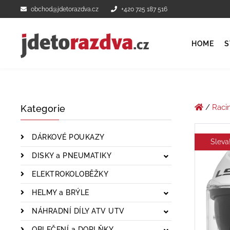
obchod@jdetorazdva.cz
+420 725 187 516
HOME
S
/
Raci
Kategorie
DÁRKOVÉ POUKAZY
Sleva
DISKY a PNEUMATIKY
ELEKTROKOLOBĚŽKY
HELMY a BRÝLE
NÁHRADNÍ DÍLY ATV UTV
OBLEČENÍ a DOPLŇKY