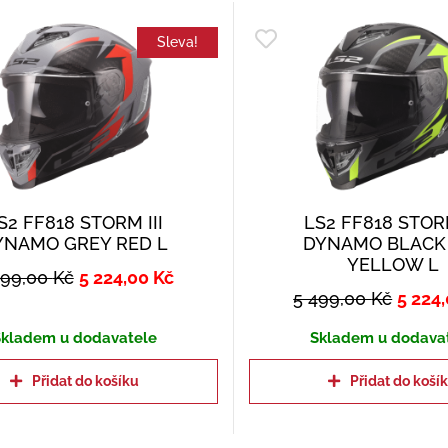
Sleva!
S2 FF818 STORM III
LS2 FF818 STORM
YNAMO GREY RED L
DYNAMO BLACK
YELLOW L
499,00
Kč
5 224,00
Kč
5 499,00
Kč
5 224
kladem u dodavatele
Skladem u dodava
Přidat do košíku
Přidat do koší