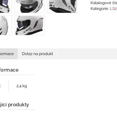
Katalogové čís
Kategorie:
LS2
nformace
Dotaz na produkt
nformace
t
2,4 kg
jící produkty