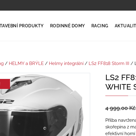
TAVEBNÍ PRODUKTY
RODINNÉ DOMY
RACING
AKTUALI
ng
/
HELMY a BRÝLE
/
Helmy integrální
/
LS2 FF818 Storm III
/ 
LS2 FF8
!
WHITE 
4 999,00
Kč
Přilba navržená
skořepina z ma
efektivní horn