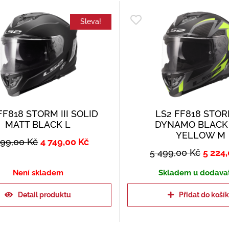
Sleva!
FF818 STORM III SOLID
LS2 FF818 STORM
MATT BLACK L
DYNAMO BLACK
YELLOW M
999,00
Kč
4 749,00
Kč
5 499,00
Kč
5 224
Není skladem
Skladem u dodava
Detail produktu
Přidat do koší