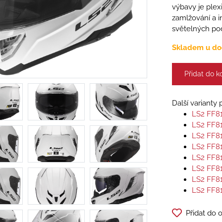
výbavy je plexi
zamlžování a i
světelných po
Skladem u do
Přidat do k
Další varianty
LS2 FF8
LS2 FF8
LS2 FF8
LS2 FF8
LS2 FF8
LS2 FF8
LS2 FF8
LS2 FF8
Přidat do 