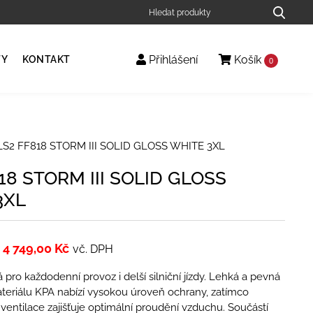
Přihlášení
Košík
TY
KONTAKT
0
LS2 FF818 STORM III SOLID GLOSS WHITE 3XL
18 STORM III SOLID GLOSS
3XL
4 749,00
Kč
vč. DPH
 pro každodenní provoz i delší silniční jízdy. Lehká a pevná
teriálu KPA nabízí vysokou úroveň ochrany, zatímco
í ventilace zajišťuje optimální proudění vzduchu. Součástí