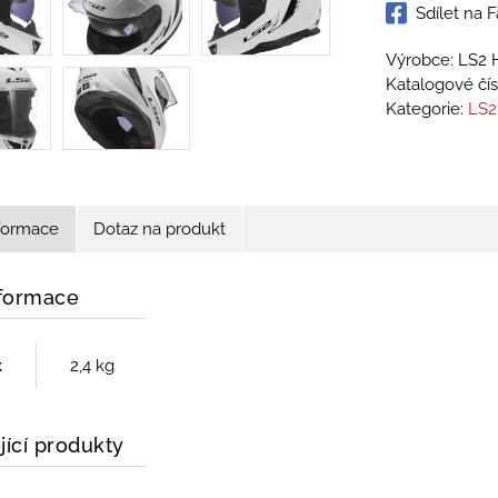
Sdílet na
Výrobce: LS2 
Katalogové čís
Kategorie:
LS2
nformace
Dotaz na produkt
nformace
t
2,4 kg
jící produkty