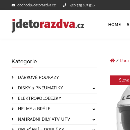
obchod@jdetorazdva.cz
+420 725 187 516
HOME
S
/
Raci
Kategorie
DÁRKOVÉ POUKAZY
Sleva
DISKY a PNEUMATIKY
ELEKTROKOLOBĚŽKY
HELMY a BRÝLE
NÁHRADNÍ DÍLY ATV UTV
OBLEČENÍ a DOPLŇKY