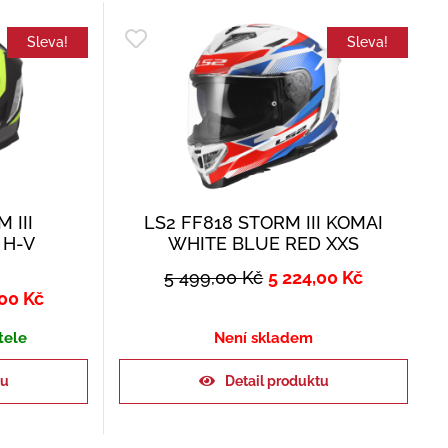
Sleva!
Sleva!
 III
LS2 FF818 STORM III KOMAI
 H-V
WHITE BLUE RED XXS
5 499,00
Kč
5 224,00
Kč
,00
Kč
tele
Není skladem
ku
Detail produktu