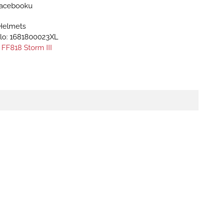
 Facebooku
Helmets
lo:
1681800023XL
 FF818 Storm III