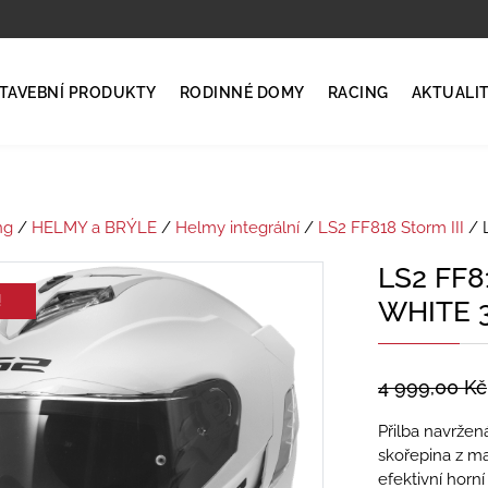
TAVEBNÍ PRODUKTY
RODINNÉ DOMY
RACING
AKTUALI
ng
/
HELMY a BRÝLE
/
Helmy integrální
/
LS2 FF818 Storm III
/ 
LS2 FF8
!
WHITE 
4 999,00
Kč
Přilba navržená
skořepina z ma
efektivní horn