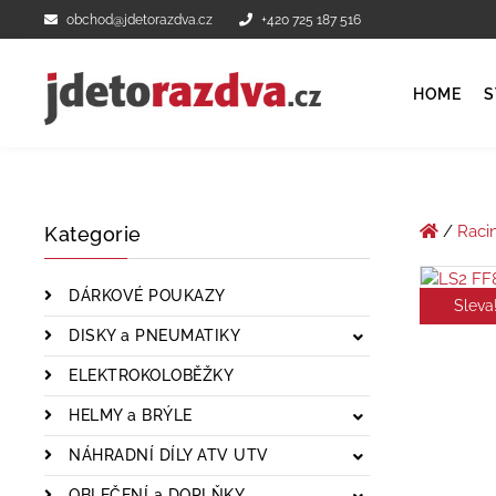
obchod@jdetorazdva.cz
+420 725 187 516
HOME
S
/
Raci
Kategorie
DÁRKOVÉ POUKAZY
Sleva
DISKY a PNEUMATIKY
ELEKTROKOLOBĚŽKY
HELMY a BRÝLE
NÁHRADNÍ DÍLY ATV UTV
OBLEČENÍ a DOPLŇKY