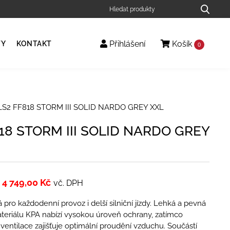
Přihlášení
Košík
TY
KONTAKT
0
LS2 FF818 STORM III SOLID NARDO GREY XXL
18 STORM III SOLID NARDO GREY
4 749,00
Kč
vč. DPH
 pro každodenní provoz i delší silniční jízdy. Lehká a pevná
teriálu KPA nabízí vysokou úroveň ochrany, zatímco
í ventilace zajišťuje optimální proudění vzduchu. Součástí