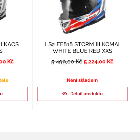
II KAOS
LS2 FF818 STORM III KOMAI
S
WHITE BLUE RED XXS
,00
Kč
5 499,00
Kč
5 224,00
Kč
tele
Není skladem
ku
Detail produktu