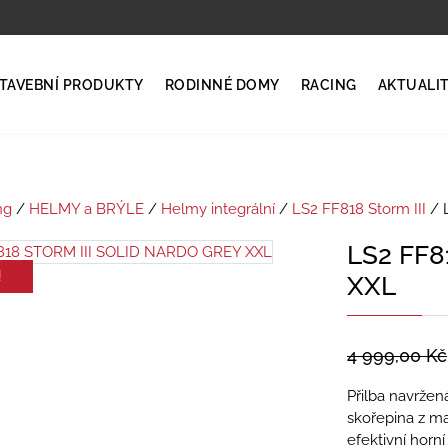
TAVEBNÍ PRODUKTY
RODINNÉ DOMY
RACING
AKTUALI
ng
/
HELMY a BRÝLE
/
Helmy integrální
/
LS2 FF818 Storm III
/ 
LS2 FF8
!
XXL
4 999,00
Kč
Přilba navržená
skořepina z ma
efektivní horn