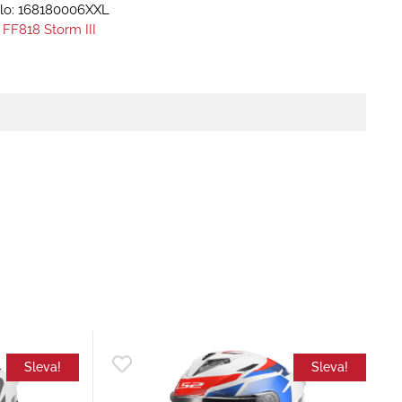
lo:
168180006XXL
 FF818 Storm III
Sleva!
Sleva!