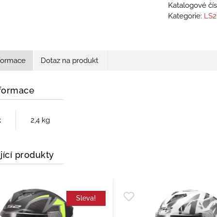
Katalogové čís
Kategorie:
LS2
nformace
Dotaz na produkt
nformace
t
2,4 kg
jící produkty
Sleva!