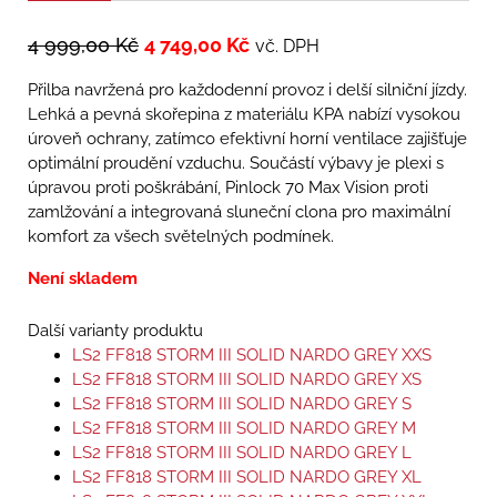
4 999,00
Kč
4 749,00
Kč
vč. DPH
Přilba navržená pro každodenní provoz i delší silniční jízdy.
Lehká a pevná skořepina z materiálu KPA nabízí vysokou
úroveň ochrany, zatímco efektivní horní ventilace zajišťuje
optimální proudění vzduchu. Součástí výbavy je plexi s
úpravou proti poškrábání, Pinlock 70 Max Vision proti
zamlžování a integrovaná sluneční clona pro maximální
komfort za všech světelných podmínek.
Není skladem
Další varianty produktu
LS2 FF818 STORM III SOLID NARDO GREY XXS
LS2 FF818 STORM III SOLID NARDO GREY XS
LS2 FF818 STORM III SOLID NARDO GREY S
LS2 FF818 STORM III SOLID NARDO GREY M
LS2 FF818 STORM III SOLID NARDO GREY L
LS2 FF818 STORM III SOLID NARDO GREY XL