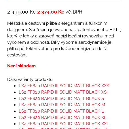
2 499,00
Kč
2 374,00
Kč
vč. DPH
Městská a cestovní přilba s elegantním a funkčním
designem. Skořepina je vyrobena z patentovaného HPTT,
který je lehký a zároveň nabízí ideální rovnováhu mezi
výkonem a odolností. Díky výborné aerodynamice je
přilba perfektní volbou pro každodenní jízdu i delší
cestování.
Není skladem
Další varianty produktu
LS2 FF820 RAPID III SOLID MATT BLACK XXS
LS2 FF820 RAPID III SOLID MATT BLACK XS
LS2 FF820 RAPID III SOLID MATT BLACK S
LS2 FF820 RAPID III SOLID MATT BLACK M
LS2 FF820 RAPID III SOLID MATT BLACK L
LS2 FF820 RAPID III SOLID MATT BLACK XL
LS2 FF820 RAPID III SOLID MATT BLACK XXL