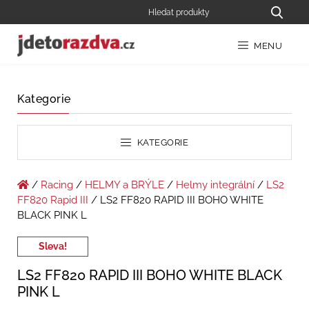
MENU
Kategorie
KATEGORIE
/
Racing
/
HELMY a BRÝLE
/
Helmy integrální
/
LS2
FF820 Rapid III
/ LS2 FF820 RAPID III BOHO WHITE
BLACK PINK L
Sleva!
LS2 FF820 RAPID III BOHO WHITE BLACK
PINK L