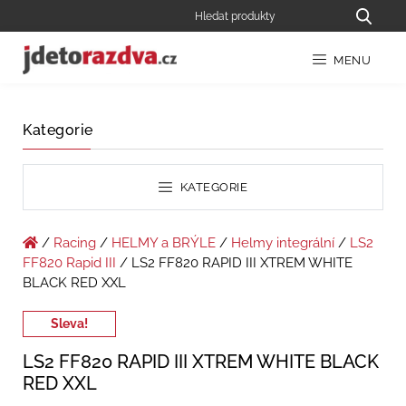
MENU
Kategorie
KATEGORIE
/
Racing
/
HELMY a BRÝLE
/
Helmy integrální
/
LS2
FF820 Rapid III
/ LS2 FF820 RAPID III XTREM WHITE
BLACK RED XXL
Sleva!
LS2 FF820 RAPID III XTREM WHITE BLACK
RED XXL