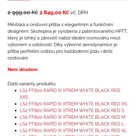
2 999,00
Kč
2 849,00
Kč
vč. DPH
Městská a cestovní přilba s elegantním a funkčním
designem. Skořepina je vyrobena z patentovaného HPTT,
který je lehký a zároveň nabízí ideální rovnováhu mezi
výkonem a odolností. Díky výborné aerodynamice je
přilba perfektní volbou pro každodenní jízdu i delší
cestování.
Není skladem
Další varianty produktu
LS2 FF820 RAPID III XTREM WHITE BLACK RED
XXS
LS2 FF820 RAPID III XTREM WHITE BLACK RED XS
LS2 FF820 RAPID III XTREM WHITE BLACK RED S
LS2 FF820 RAPID III XTREM WHITE BLACK RED M
LS2 FF820 RAPID III XTREM WHITE BLACK RED L
LS2 FF820 RAPID III XTREM WHITE BLACK RED XL