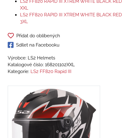
LS2 FF820 RAPID III XTREM WHITE BLACK RED
XXL
LS2 FF820 RAPID III XTREM WHITE BLACK RED
3XL
Přidat do oblíbených
Sdílet na Facebooku
Výrobce: LS2 Helmets
Katalogové číslo:
168201102XXL
Kategorie:
LS2 FF820 Rapid III