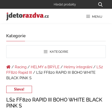
MENU
Kategorie
KATEGORIE
/
Racing
/
HELMY a BRÝLE
/
Helmy integrální
/
LS2
FF820 Rapid III
/ LS2 FF820 RAPID III BOHO WHITE
BLACK PINK S
Sleva!
LS2 FF820 RAPID III BOHO WHITE BLACK
PINK S