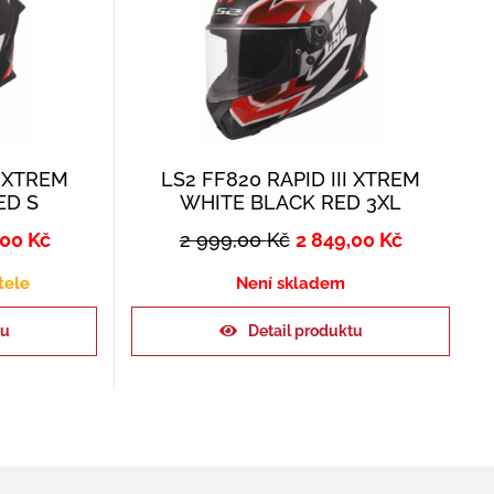
I XTREM
LS2 FF820 RAPID III XTREM
ED S
WHITE BLACK RED 3XL
,00
Kč
2 999,00
Kč
2 849,00
Kč
tele
Není skladem
ku
Detail produktu