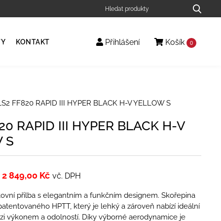
Přihlášení
Košík
TY
KONTAKT
0
LS2 FF820 RAPID III HYPER BLACK H-V YELLOW S
20 RAPID III HYPER BLACK H-V
 S
2 849,00
Kč
vč. DPH
ovní přilba s elegantním a funkčním designem. Skořepina
patentovaného HPTT, který je lehký a zároveň nabízí ideální
i výkonem a odolností. Díky výborné aerodynamice je