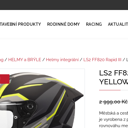
TAVEBNÍ PRODUKTY
RODINNÉ DOMY
RACING
AKTUALI
ng
/
HELMY a BRÝLE
/
Helmy integrální
/
LS2 FF820 Rapid III
/ 
LS2 FF8
!
YELLOW
2 999,00
Kč
Městská a cest
je vyrobena z 
rovnováhu mez