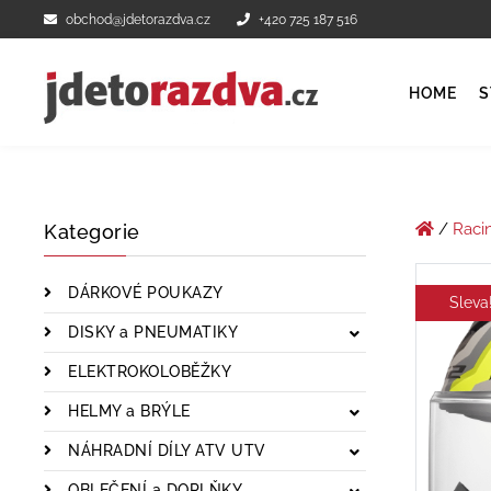
obchod@jdetorazdva.cz
+420 725 187 516
HOME
S
/
Raci
Kategorie
DÁRKOVÉ POUKAZY
Sleva
DISKY a PNEUMATIKY
ELEKTROKOLOBĚŽKY
HELMY a BRÝLE
NÁHRADNÍ DÍLY ATV UTV
OBLEČENÍ a DOPLŇKY