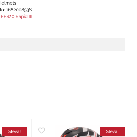
Helmets
lo:
168200853S
 FF820 Rapid III
Sleva!
Sleva!