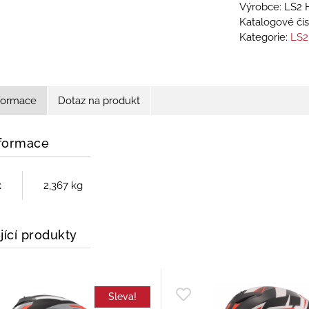
Výrobce: LS2 
Katalogové čís
Kategorie:
LS2
nformace
Dotaz na produkt
nformace
t
2,367 kg
jící produkty
Sleva!