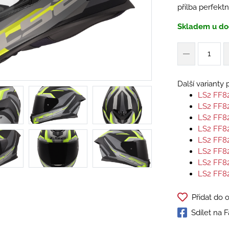
přilba perfektn
Skladem u do
Další varianty
LS2 FF8
LS2 FF8
LS2 FF8
LS2 FF8
LS2 FF8
LS2 FF8
LS2 FF8
LS2 FF8
Přidat do 
Sdílet na