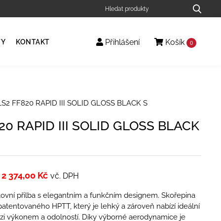
Přihlášení
Košík
TY
KONTAKT
0
LS2 FF820 RAPID III SOLID GLOSS BLACK S
20 RAPID III SOLID GLOSS BLACK
2 374,00
Kč
vč. DPH
ovní přilba s elegantním a funkčním designem. Skořepina
patentovaného HPTT, který je lehký a zároveň nabízí ideální
i výkonem a odolností. Díky výborné aerodynamice je