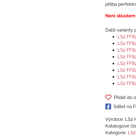
přilba perfektn
Není skladem
Další varianty
LS2 FF8
LS2 FF8
LS2 FF8
LS2 FF8
LS2 FF8
LS2 FF8
LS2 FF8
LS2 FF8
Přidat do 
Sdílet na
Výrobce: LS2 
Katalogové čís
Kategorie:
LS2