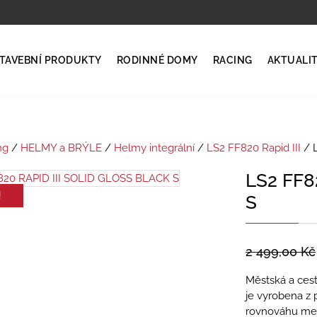
TAVEBNÍ PRODUKTY
RODINNÉ DOMY
RACING
AKTUALI
ng
/
HELMY a BRÝLE
/
Helmy integrální
/
LS2 FF820 Rapid III
/ 
LS2 FF8
!
S
2 499,00
Kč
Městská a cest
je vyrobena z 
rovnováhu mez