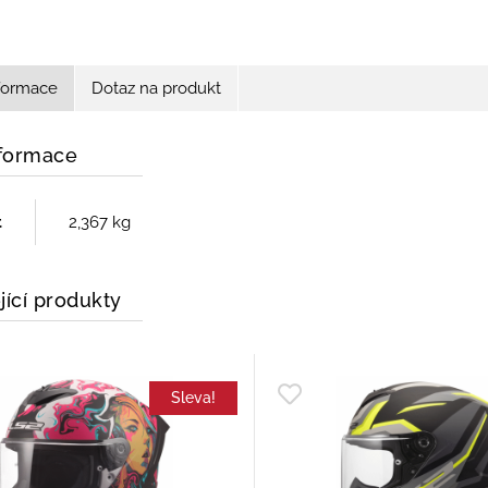
nformace
Dotaz na produkt
nformace
t
2,367 kg
jící produkty
Sleva!