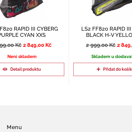
F820 RAPID III CYBERG
LS2 FF820 RAPID II
PURPLE CYAN XXS
BLACK H-V YELL
999,00
Kč
2 849,00
Kč
2 999,00
Kč
2 849
Není skladem
Skladem u dodava
Detail produktu
Přidat do koší
Menu