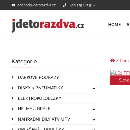
obchod@jdetorazdva.cz
+420 725 187 516
HOME
S
/
Raci
Kategorie
DÁRKOVÉ POUKAZY
Sleva
DISKY a PNEUMATIKY
ELEKTROKOLOBĚŽKY
HELMY a BRÝLE
NÁHRADNÍ DÍLY ATV UTV
OBLEČENÍ a DOPLŇKY