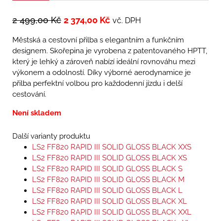
2 499,00
Kč
2 374,00
Kč
vč. DPH
Městská a cestovní přilba s elegantním a funkčním
designem. Skořepina je vyrobena z patentovaného HPTT,
který je lehký a zároveň nabízí ideální rovnováhu mezi
výkonem a odolností. Díky výborné aerodynamice je
přilba perfektní volbou pro každodenní jízdu i delší
cestování.
Není skladem
Další varianty produktu
LS2 FF820 RAPID III SOLID GLOSS BLACK XXS
LS2 FF820 RAPID III SOLID GLOSS BLACK XS
LS2 FF820 RAPID III SOLID GLOSS BLACK S
LS2 FF820 RAPID III SOLID GLOSS BLACK M
LS2 FF820 RAPID III SOLID GLOSS BLACK L
LS2 FF820 RAPID III SOLID GLOSS BLACK XL
LS2 FF820 RAPID III SOLID GLOSS BLACK XXL