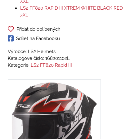
XXL
LS2 FF820 RAPID III XTREM WHITE BLACK RED
3XL
Přidat do oblíbených
Sdílet na Facebooku
Výrobce: LS2 Helmets
Katalogové číslo:
168201102L
Kategorie:
LS2 FF820 Rapid III