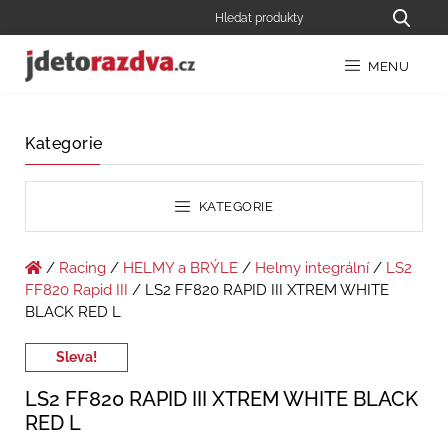
MENU
Kategorie
KATEGORIE
/
Racing
/
HELMY a BRÝLE
/
Helmy integrální
/
LS2
FF820 Rapid III
/ LS2 FF820 RAPID III XTREM WHITE
BLACK RED L
Sleva!
LS2 FF820 RAPID III XTREM WHITE BLACK
RED L