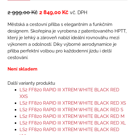
2 999,00
Kč
2 849,00
Kč
vč. DPH
Městská a cestovní přilba s elegantním a funkčním
designem. Skořepina je vyrobena z patentovaného HPTT,
který je lehký a zároveň nabízí ideální rovnováhu mezi
výkonem a odolností. Díky výborné aerodynamice je
přilba perfektní volbou pro každodenní jízdu i delší
cestování.
Není skladem
Další varianty produktu
LS2 FF820 RAPID III XTREM WHITE BLACK RED
XXS
LS2 FF820 RAPID III XTREM WHITE BLACK RED XS
LS2 FF820 RAPID III XTREM WHITE BLACK RED S
LS2 FF820 RAPID III XTREM WHITE BLACK RED M
LS2 FF820 RAPID III XTREM WHITE BLACK RED XL
LS2 FF820 RAPID III XTREM WHITE BLACK RED