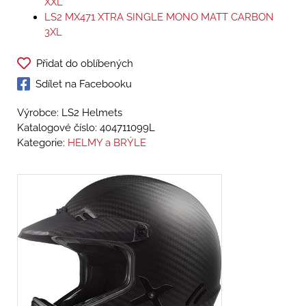
XXL
LS2 MX471 XTRA SINGLE MONO MATT CARBON
3XL
Přidat do oblíbených
Sdílet na Facebooku
Výrobce: LS2 Helmets
Katalogové číslo:
404711099L
Kategorie:
HELMY a BRÝLE