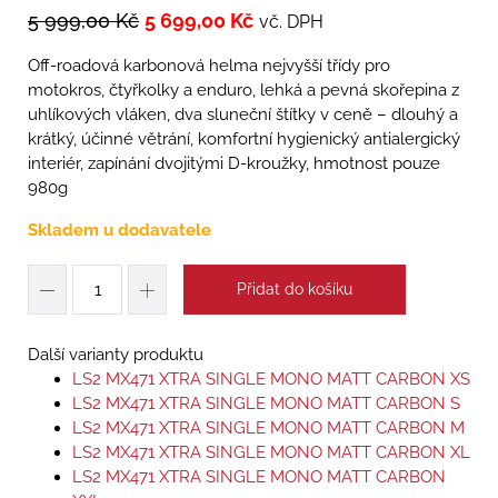
5 999,00
Kč
5 699,00
Kč
vč. DPH
Off-roadová karbonová helma nejvyšší třídy pro
motokros, čtyřkolky a enduro, lehká a pevná skořepina z
uhlíkových vláken, dva sluneční štítky v ceně – dlouhý a
krátký, účinné větrání, komfortní hygienický antialergický
interiér, zapínání dvojitými D-kroužky, hmotnost pouze
980g
Skladem u dodavatele
Přidat do košíku
Další varianty produktu
LS2 MX471 XTRA SINGLE MONO MATT CARBON XS
LS2 MX471 XTRA SINGLE MONO MATT CARBON S
LS2 MX471 XTRA SINGLE MONO MATT CARBON M
LS2 MX471 XTRA SINGLE MONO MATT CARBON XL
LS2 MX471 XTRA SINGLE MONO MATT CARBON