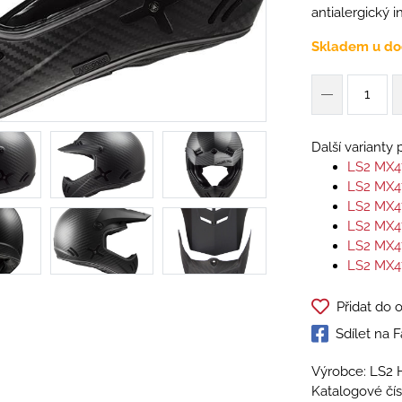
antialergický 
Skladem u do
Další varianty
LS2 MX
LS2 MX
LS2 MX
LS2 MX
LS2 MX
LS2 MX4
Přidat do 
Sdílet na
Výrobce: LS2 
Katalogové čís