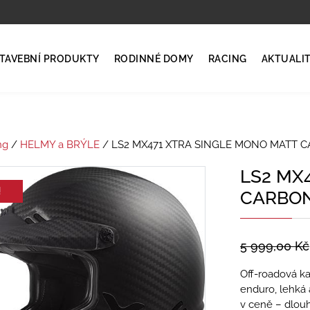
TAVEBNÍ PRODUKTY
RODINNÉ DOMY
RACING
AKTUALI
ng
/
HELMY a BRÝLE
/ LS2 MX471 XTRA SINGLE MONO MATT 
LS2 MX
!
CARBON
5 999,00
Kč
Off-roadová ka
enduro, lehká 
v ceně – dlouh