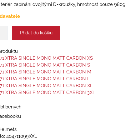
interiér, zapínání dvojitými D-kroužky, hmotnost pouze 980g
davatele
Přidat do košíku
 produktu
471 XTRA SINGLE MONO MATT CARBON XS
471 XTRA SINGLE MONO MATT CARBON S
471 XTRA SINGLE MONO MATT CARBON M
471 XTRA SINGLE MONO MATT CARBON L
471 XTRA SINGLE MONO MATT CARBON XL
71 XTRA SINGLE MONO MATT CARBON 3XL
oblíbených
 Facebooku
Helmets
lo:
404711099XXL