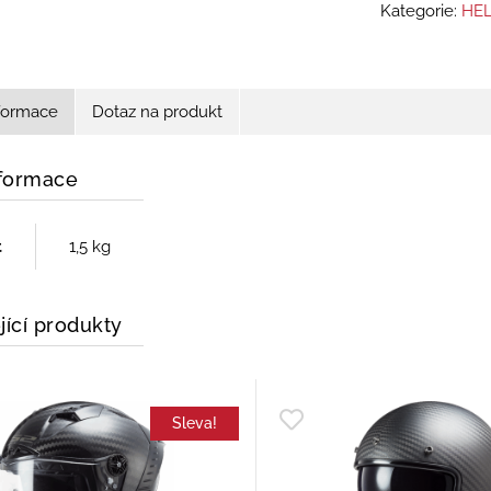
Kategorie:
HEL
nformace
Dotaz na produkt
nformace
t
1,5 kg
jící produkty
Sleva!