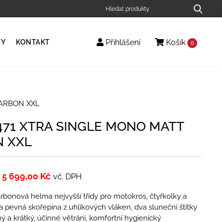
Přihlášení
Košík
TY
KONTAKT
0
CARBON XXL
471 XTRA SINGLE MONO MATT
 XXL
5 699,00
Kč
vč. DPH
rbonová helma nejvyšší třídy pro motokros, čtyřkolky a
a pevná skořepina z uhlíkových vláken, dva sluneční štítky
ý a krátký, účinné větrání, komfortní hygienický