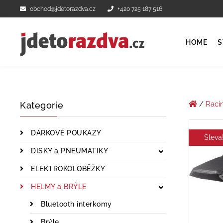
obchod@jdetorazdva.cz
+420 725 187 516
HOME
S
/
Raci
Kategorie
DÁRKOVÉ POUKAZY
Sleva
DISKY a PNEUMATIKY
ELEKTROKOLOBĚŽKY
HELMY a BRÝLE
Bluetooth interkomy
Brýle