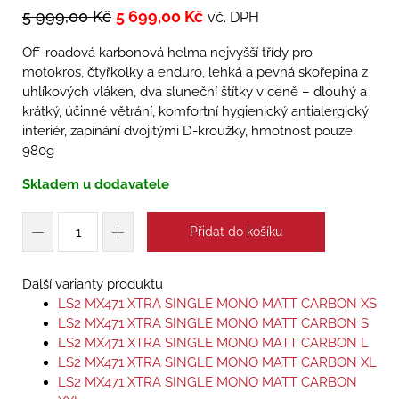
5 999,00
Kč
5 699,00
Kč
vč. DPH
Off-roadová karbonová helma nejvyšší třídy pro
motokros, čtyřkolky a enduro, lehká a pevná skořepina z
uhlíkových vláken, dva sluneční štítky v ceně – dlouhý a
krátký, účinné větrání, komfortní hygienický antialergický
interiér, zapínání dvojitými D-kroužky, hmotnost pouze
980g
Skladem u dodavatele
Přidat do košíku
Další varianty produktu
LS2 MX471 XTRA SINGLE MONO MATT CARBON XS
LS2 MX471 XTRA SINGLE MONO MATT CARBON S
LS2 MX471 XTRA SINGLE MONO MATT CARBON L
LS2 MX471 XTRA SINGLE MONO MATT CARBON XL
LS2 MX471 XTRA SINGLE MONO MATT CARBON