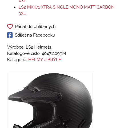
XXL
LS2 MX471 XTRA SINGLE MONO MATT CARBON
3XL
Přidat do oblíbených
Sdílet na Facebooku
Výrobce: LS2 Helmets
Katalogové číslo:
404711099M
Kategorie:
HELMY a BRÝLE