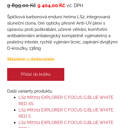
9 899,00
Kč
9 404,00
Kč
vč. DPH
Špičková karbonová enduro helma LS2, integrovaná
sluneční clona, čiré opticky přesné Anti-UV plexi s
úpravou proti poškrábání, účinné větrání, komfortní
antibakteriální antialergický kompletně vyjímatelný a
pratelný interiér, rychlé vyjímání lícnic, zapínání dvojitými
D-kroužky, 1380g
Skladem u dodavatele
Přidat do košíku
Další varianty produktu
LS2 MX701 EXPLORER C FOCUS G.BLUE WHITE
RED XS
LS2 MX701 EXPLORER C FOCUS G.BLUE WHITE
RED S
LS2 MX701 EXPLORER C FOCUS G.BLUE WHITE