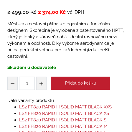
2 499,00
Kč
2 374,00
Kč
vč. DPH
Městská a cestovní přilba s elegantním a funkčním
designem. Skořepina je vyrobena z patentovaného HPTT,
který je lehký a zároveň nabízí ideální rovnováhu mezi
výkonem a odolností. Díky výborné aerodynamice je
přilba perfektní volbou pro každodenní jízdu i delší
cestování.
Skladem u dodavatele
Přidat do košíku
Další varianty produktu
LS2 FF820 RAPID III SOLID MATT BLACK XXS
LS2 FF820 RAPID III SOLID MATT BLACK XS
LS2 FF820 RAPID III SOLID MATT BLACK S
LS2 FF820 RAPID III SOLID MATT BLACK M