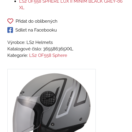
LS2 OF558 SPHERE LUX II MINIM BLACK GREY-06
XL
Přidat do oblíbených
Sdílet na Facebooku
Výrobce: LS2 Helmets
Katalogové číslo:
365586365XXL
Kategorie:
LS2 OF558 Sphere