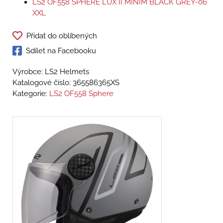
LS2 OF558 SPHERE LUX II MINIM BLACK GREY-06
XXL
Přidat do oblíbených
Sdílet na Facebooku
Výrobce: LS2 Helmets
Katalogové číslo:
365586365XS
Kategorie:
LS2 OF558 Sphere