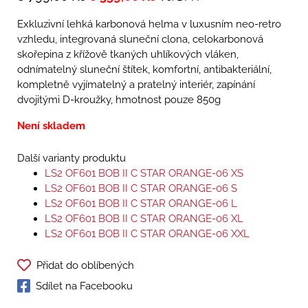
Exkluzivní lehká karbonová helma v luxusním neo-retro
vzhledu, integrovaná sluneční clona, celokarbonová
skořepina z křížově tkaných uhlíkových vláken,
odnímatelný sluneční štítek, komfortní, antibakteriální,
kompletně vyjímatelný a pratelný interiér, zapínání
dvojitými D-kroužky, hmotnost pouze 850g
Není skladem
Další varianty produktu
LS2 OF601 BOB II C STAR ORANGE-06 XS
LS2 OF601 BOB II C STAR ORANGE-06 S
LS2 OF601 BOB II C STAR ORANGE-06 L
LS2 OF601 BOB II C STAR ORANGE-06 XL
LS2 OF601 BOB II C STAR ORANGE-06 XXL
Přidat do oblíbených
Sdílet na Facebooku