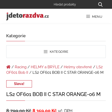
MENU
Kategorie
KATEGORIE
/
Racing
/
HELMY a BRÝLE
/
Helmy otevřené
/
LS2
OF601 Bob II
/ LS2 OF601 BOB II C STAR ORANGE-06 M
Sleva!
LS2 OF601 BOB II C STAR ORANGE-06 M
8 799,00
Kč
8 359,00
Kč
vč. DPH