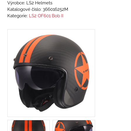
Výrobce: LS2 Helmets
Katalogové číslo:
366016252M
Kategorie:
LS2 OF601 Bob II