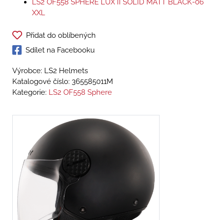
LS2 OF558 SPHERE LUX II SOLID MATT BLACK-06
XXL
Přidat do oblíbených
Sdílet na Facebooku
Výrobce: LS2 Helmets
Katalogové číslo:
365585011M
Kategorie:
LS2 OF558 Sphere