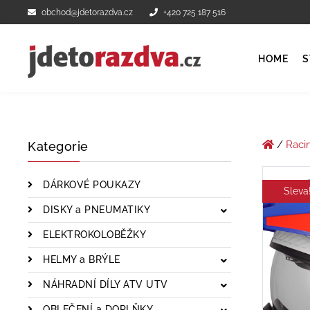
obchod@jdetorazdva.cz
+420 725 187 516
HOME
S
/
Raci
Kategorie
DÁRKOVÉ POUKAZY
Sleva
DISKY a PNEUMATIKY
ELEKTROKOLOBĚŽKY
HELMY a BRÝLE
NÁHRADNÍ DÍLY ATV UTV
OBLEČENÍ a DOPLŇKY