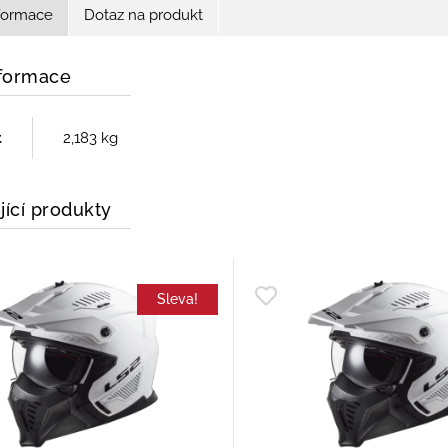
nformace
Dotaz na produkt
nformace
t
2,183 kg
jící produkty
Sleva!