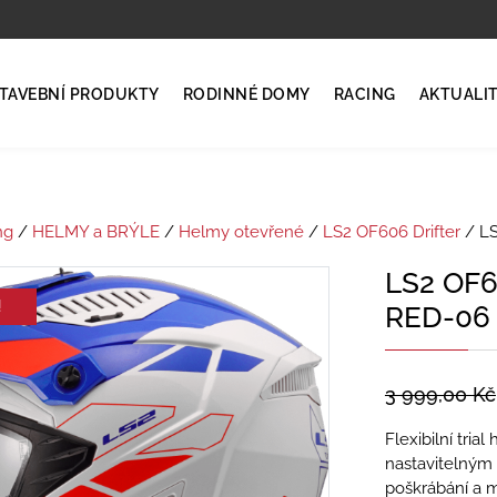
TAVEBNÍ PRODUKTY
RODINNÉ DOMY
RACING
AKTUALI
ng
/
HELMY a BRÝLE
/
Helmy otevřené
/
LS2 OF606 Drifter
/ LS
LS2 OF
!
RED-06
3 999,00
Kč
Flexibilní tri
nastavitelným 
poškrábání a m