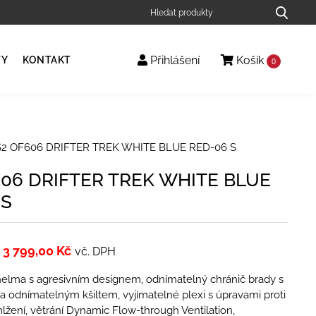
Přihlášení
Košík
TY
KONTAKT
0
2 OF606 DRIFTER TREK WHITE BLUE RED-06 S
606 DRIFTER TREK WHITE BLUE
 S
3 799,00
Kč
vč. DPH
al helma s agresivním designem, odnímatelný chránič brady s
a odnímatelným kšiltem, vyjímatelné plexi s úpravami proti
lžení, větrání Dynamic Flow-­through Ventilation,