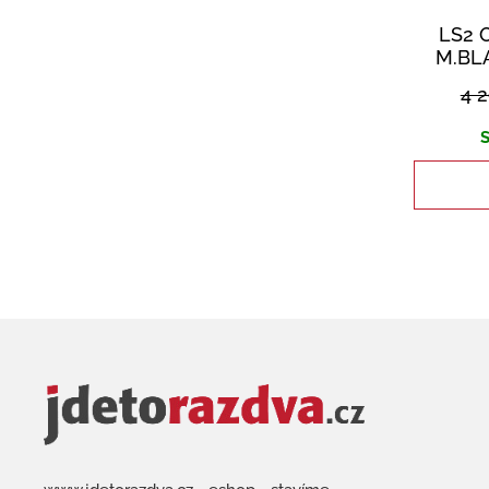
LS2 
M.BL
4 
S