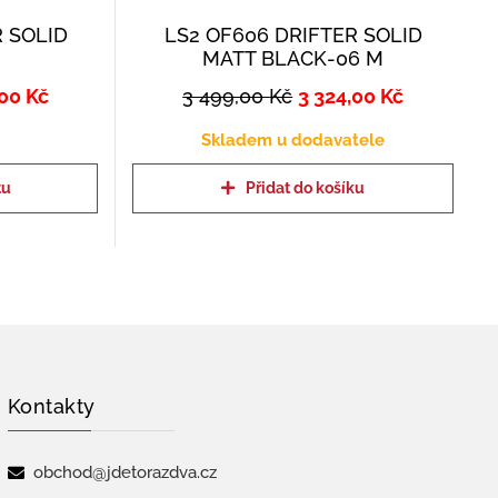
R SOLID
LS2 OF606 DRIFTER SOLID
MATT BLACK-06 M
,00
Kč
3 499,00
Kč
3 324,00
Kč
Skladem u dodavatele
tu
Přidat do košíku
Kontakty
obchod@jdetorazdva.cz