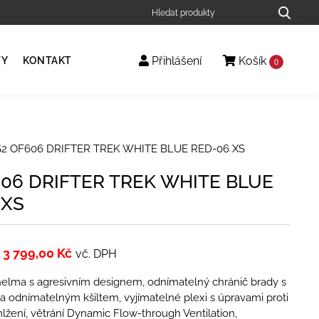
Přihlášení
Košík
TY
KONTAKT
0
S2 OF606 DRIFTER TREK WHITE BLUE RED-06 XS
606 DRIFTER TREK WHITE BLUE
 XS
3 799,00
Kč
vč. DPH
al helma s agresivním designem, odnímatelný chránič brady s
a odnímatelným kšiltem, vyjímatelné plexi s úpravami proti
lžení, větrání Dynamic Flow-­through Ventilation,