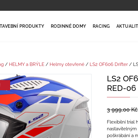
TAVEBNÍ PRODUKTY
RODINNÉ DOMY
RACING
AKTUALI
ng
/
HELMY a BRÝLE
/
Helmy otevřené
/
LS2 OF606 Drifter
/ L
LS2 OF
!
RED-06
3 999,00
Kč
Flexibilní tri
nastavitelným 
poškrábání a m