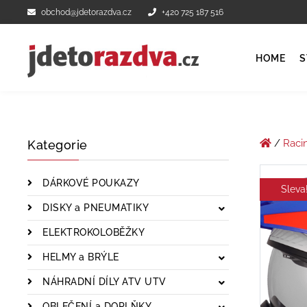
obchod@jdetorazdva.cz
+420 725 187 516
HOME
S
/
Raci
Kategorie
DÁRKOVÉ POUKAZY
Sleva
DISKY a PNEUMATIKY
ELEKTROKOLOBĚŽKY
HELMY a BRÝLE
NÁHRADNÍ DÍLY ATV UTV
OBLEČENÍ a DOPLŇKY