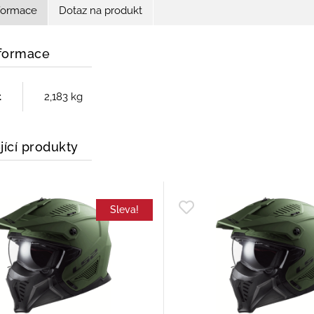
nformace
Dotaz na produkt
nformace
t
2,183 kg
jící produkty
Sleva!