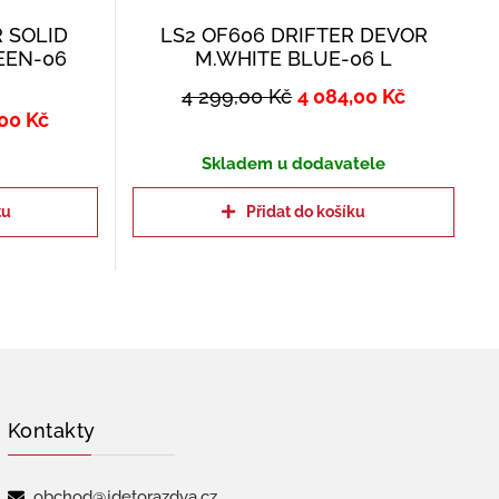
R SOLID
LS2 OF606 DRIFTER DEVOR
EEN-06
M.WHITE BLUE-06 L
4 299,00
Kč
4 084,00
Kč
,00
Kč
Skladem u dodavatele
tu
Přidat do košíku
Kontakty
obchod@jdetorazdva.cz