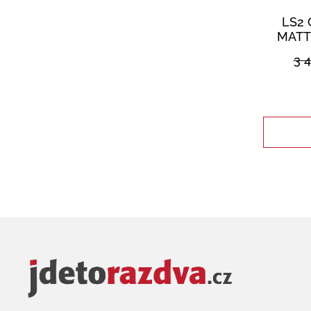
LS2 
MATT
3 