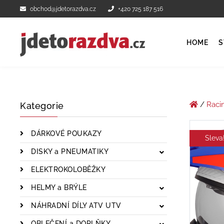
obchod@jdetorazdva.cz
+420 725 187 516
HOME
S
/
Raci
Kategorie
DÁRKOVÉ POUKAZY
Sleva
DISKY a PNEUMATIKY
ELEKTROKOLOBĚŽKY
HELMY a BRÝLE
NÁHRADNÍ DÍLY ATV UTV
OBLEČENÍ a DOPLŇKY