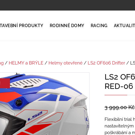
TAVEBNÍ PRODUKTY
RODINNÉ DOMY
RACING
AKTUALI
ng
/
HELMY a BRÝLE
/
Helmy otevřené
/
LS2 OF606 Drifter
/ LS
LS2 OF
!
RED-06
3 999,00
Kč
Flexibilní tri
nastavitelným 
poškrábání a m