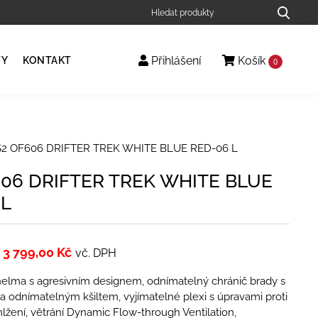
Přihlášení
Košík
TY
KONTAKT
0
2 OF606 DRIFTER TREK WHITE BLUE RED-06 L
606 DRIFTER TREK WHITE BLUE
 L
3 799,00
Kč
vč. DPH
al helma s agresivním designem, odnímatelný chránič brady s
a odnímatelným kšiltem, vyjímatelné plexi s úpravami proti
lžení, větrání Dynamic Flow-­through Ventilation,