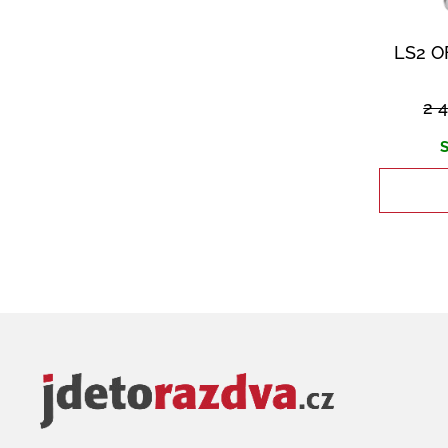
LS2 O
2 
S