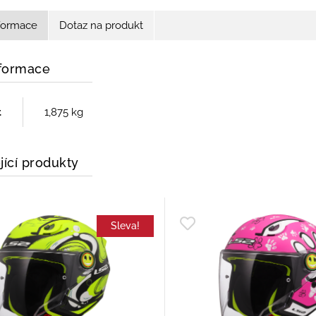
nformace
Dotaz na produkt
nformace
t
1,875 kg
jící produkty
Sleva!