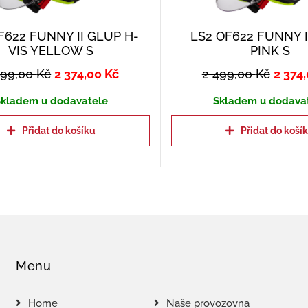
F622 FUNNY II GLUP H-
LS2 OF622 FUNNY 
VIS YELLOW S
PINK S
499,00
Kč
2 374,00
Kč
2 499,00
Kč
2 374
kladem u dodavatele
Skladem u dodava
Přidat do košíku
Přidat do koší
Menu
Home
Naše provozovna