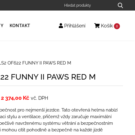
Přihlášení
Košík
TY
KONTAKT
0
LS2 OF622 FUNNY II PAWS RED M
622 FUNNY II PAWS RED M
2 374,00
Kč
vč. DPH
pečnost pro nejmenší jezdce. Tato otevřená helma nabízí
aci stylu a ventilace, přičemž vždy zaručuje maximální
 pečlivě navrženému systému větrání a bezpečnostním
i mohou cítit pohodlně a bezpečně na každé jízdě