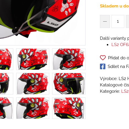
Skladem u do
Další varianty
LS2 OF6
Přidat do 
Sdílet na
Výrobce: LS2 
Katalogové čís
Kategorie:
LS2