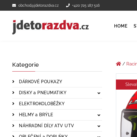
obchod@jdetorazdva.cz
+420 725 187 516
HOME
S
/
Raci
Kategorie
DÁRKOVÉ POUKAZY
Sleva
DISKY a PNEUMATIKY
ELEKTROKOLOBĚŽKY
HELMY a BRÝLE
NÁHRADNÍ DÍLY ATV UTV
OBLEČENÍ a DOPLŇKY