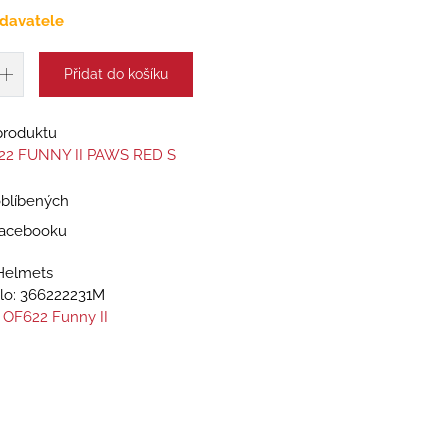
davatele
Přidat do košíku
 produktu
22 FUNNY II PAWS RED S
oblíbených
 Facebooku
Helmets
lo:
366222231M
 OF622 Funny II