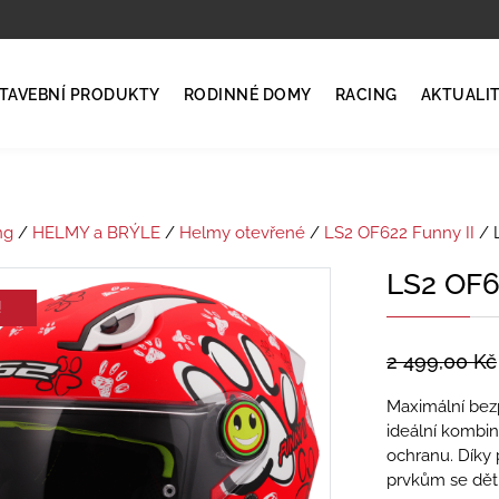
TAVEBNÍ PRODUKTY
RODINNÉ DOMY
RACING
AKTUALI
ng
/
HELMY a BRÝLE
/
Helmy otevřené
/
LS2 OF622 Funny II
/ 
LS2 OF
!
2 499,00
Kč
Maximální bez
ideální kombin
ochranu. Díky
prvkům se dět