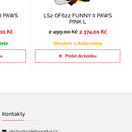
II PAWS
LS2 OF622 FUNNY II PAWS
PINK L
,00
Kč
2 499,00
Kč
2 374,00
Kč
tele
Skladem u dodavatele
ku
Přidat do košíku
Kontakty
obchod@jdetorazdva.cz