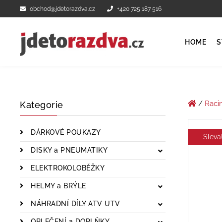
obchod@jdetorazdva.cz
+420 725 187 516
HOME
S
/
Raci
Kategorie
DÁRKOVÉ POUKAZY
Sleva
DISKY a PNEUMATIKY
ELEKTROKOLOBĚŽKY
HELMY a BRÝLE
NÁHRADNÍ DÍLY ATV UTV
OBLEČENÍ a DOPLŇKY