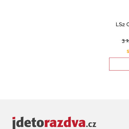
LS2 
3 
S