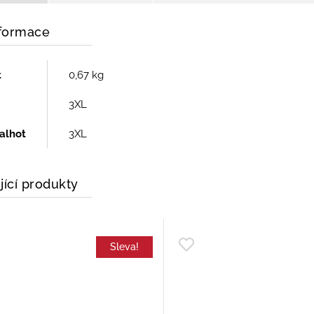
nformace
t
0,67 kg
3XL
kalhot
3XL
jící produkty
Sleva!