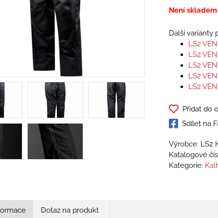
Není skladem
Další varianty
LS2 VE
LS2 VE
LS2 VE
LS2 VE
LS2 VE
Přidat do 
Sdílet na
Výrobce: LS2 
Katalogové čís
Kategorie:
Kalh
nformace
Dotaz na produkt