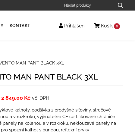
Přihlášení
Košík
TY
KONTAKT
0
 VENTO MAN PANT BLACK 3XL
NTO MAN PANT BLACK 3XL
2 849,00
Kč
vč. DPH
lové kalhoty, podšívka z prodyšné síťoviny, strečové
nou a v rozkroku, vyjímatelné CE certifikované chrániče
é panely na kolenou a v rozkroku, neklouzavé panely na
 pro spojení kalhot s bundou, reflexní prvky