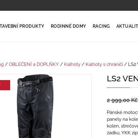
TAVEBNÍ PRODUKTY
RODINNÉ DOMY
RACING
AKTUALI
ng
/
OBLEČENÍ a DOPLŇKY
/
Kalhoty
/
Kalhoty s chrániči
/ LS2
LS2 VE
!
2 999,00
Kč
Pánské motocyk
panely na kole
kolen, strečov
zadku, YKK zip