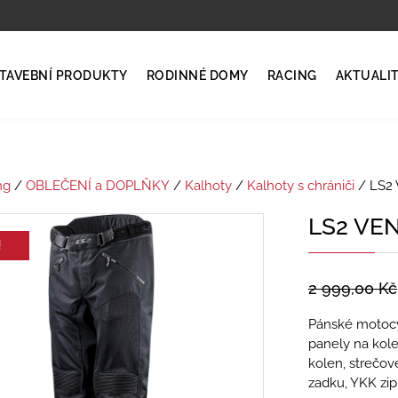
TAVEBNÍ PRODUKTY
RODINNÉ DOMY
RACING
AKTUALI
ng
/
OBLEČENÍ a DOPLŇKY
/
Kalhoty
/
Kalhoty s chrániči
/ LS2
LS2 VE
!
2 999,00
Kč
Pánské motocyk
panely na kole
kolen, strečov
zadku, YKK zip