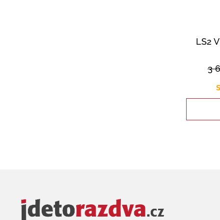
LS2 
3 
S