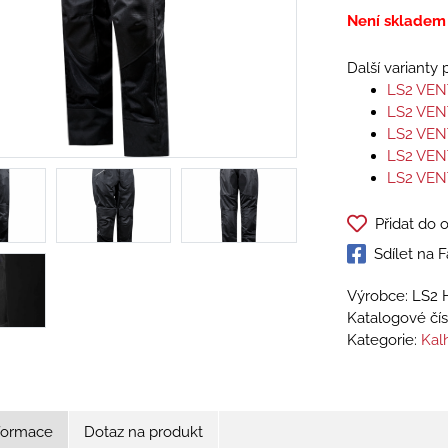
Není skladem
Další varianty
LS2 VE
LS2 VE
LS2 VE
LS2 VE
LS2 VE
Přidat do 
Sdílet na
Výrobce: LS2 
Katalogové čís
Kategorie:
Kalh
nformace
Dotaz na produkt