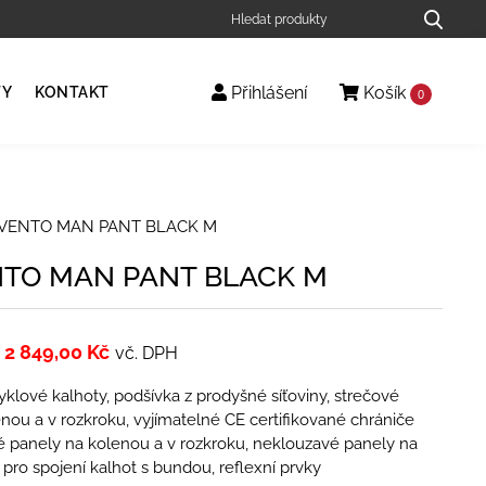
Přihlášení
Košík
TY
KONTAKT
0
 VENTO MAN PANT BLACK M
NTO MAN PANT BLACK M
2 849,00
Kč
vč. DPH
lové kalhoty, podšívka z prodyšné síťoviny, strečové
nou a v rozkroku, vyjímatelné CE certifikované chrániče
é panely na kolenou a v rozkroku, neklouzavé panely na
 pro spojení kalhot s bundou, reflexní prvky