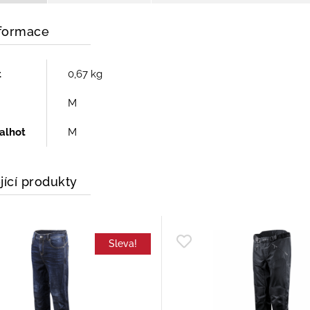
nformace
t
0,67 kg
M
kalhot
M
jící produkty
Sleva!