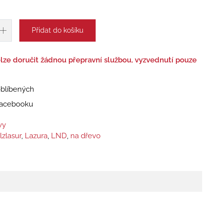
Přidat do košíku
lze doručit žádnou přepravní službou, vyzvednutí pouze
oblíbených
 Facebooku
vy
lzlasur
,
Lazura
,
LND
,
na dřevo