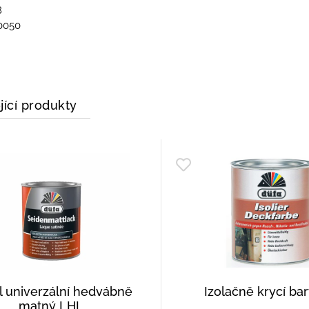
8
0050
jící produkty
l univerzální hedvábně
Izolačně krycí bar
matný LHL