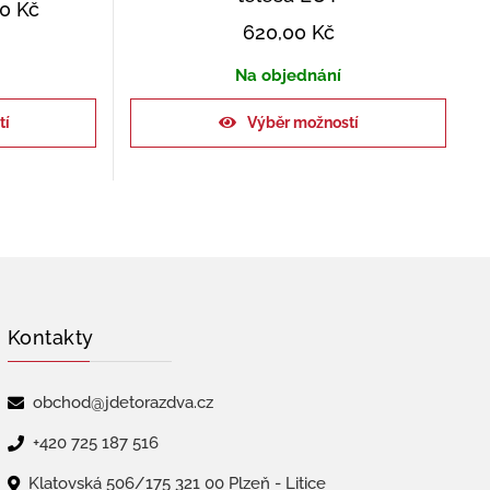
00
Kč
620,00
Kč
Na objednání
tí
Výběr možností
Kontakty
obchod@jdetorazdva.cz
+420 725 187 516
Klatovská 506/175 321 00 Plzeň - Litice