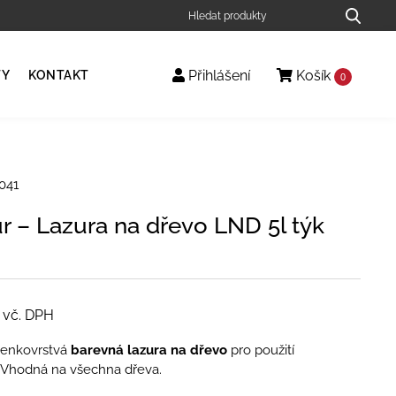
Přihlášení
Košík
TY
KONTAKT
0
041
r – Lazura na dřevo LND 5l týk
vč. DPH
enkovrstvá
barevná lazura na dřevo
pro použití
. Vhodná na všechna dřeva.