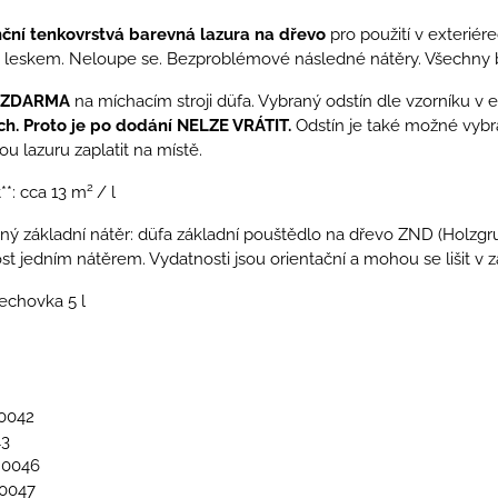
ní tenkovrstvá barevná lazura na dřevo
pro použití v exteriér
leskem. Neloupe se. Bezproblémové následné nátěry. Všechny b
í ZDARMA
na míchacím stroji düfa. Vybraný odstín dle vzorníku v
ch.
Proto je po dodání NELZE VRÁTIT.
Odstín je také možné vybra
u lazuru zaplatit na místě.
2
**: cca 13 m
/ l
ý základní nátěr: düfa základní pouštědlo na dřevo ZND (Holzg
st jedním nátěrem. Vydatnosti jsou orientační a mohou se lišit v 
echovka 5 l
 0042
43
 0046
 0047