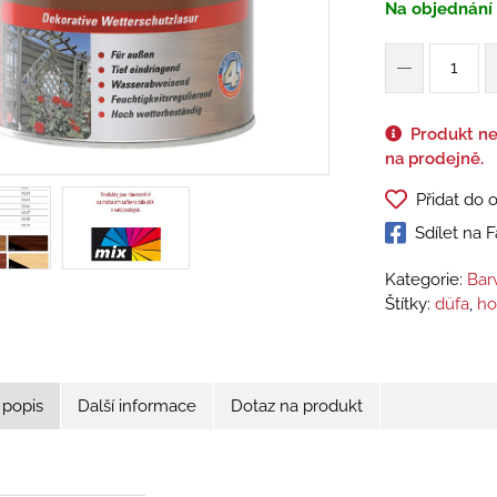
Na objednání
Produkt ne
na prodejně.
Přidat do 
Sdílet na
Kategorie:
Bar
Štítky:
düfa
,
ho
 popis
Další informace
Dotaz na produkt