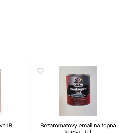
va IB
Bezaromátový email na topná
tělesa LUT