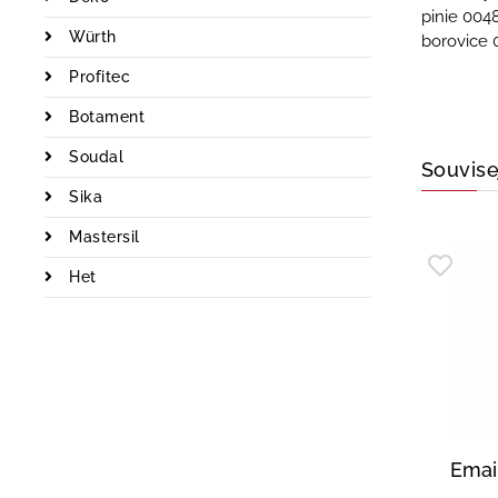
pinie 004
Würth
borovice 
Profitec
Botament
Soudal
Souvise
Sika
Mastersil
Het
Emai