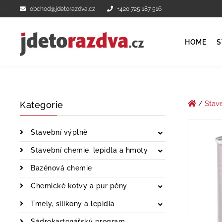
obchod@jdetorazdva.cz
+420 725 187 516
HOME
S
/
Stav
Kategorie
Stavební výplně
Stavební chemie, lepidla a hmoty
Bazénová chemie
Chemické kotvy a pur pěny
Tmely, silikony a lepidla
Sádrokartonářský program