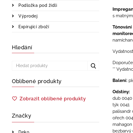
Podložka pod židli
Impreganč
s matným 
Výprodej
Expirující zboží
Tónován
monitore
namíchano
Hledání
Vydatnost
Doporučen
** Vydatno
Balení:
pl
Oblíbené produkty
Odstíny:
dub 0040
Zobrazit oblíbené produkty
týk 0041
palisandr
Značky
ořech 00
mahagon
bezbarvý
Deko