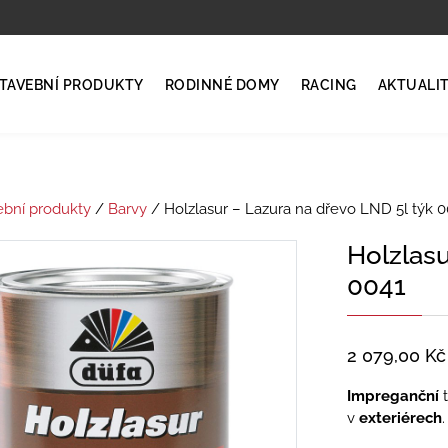
TAVEBNÍ PRODUKTY
RODINNÉ DOMY
RACING
AKTUALI
ební produkty
/
Barvy
/ Holzlasur – Lazura na dřevo LND 5l týk 0
Holzlasu
0041
2 079,00
Kč
Impreganční
t
v
exteriérech