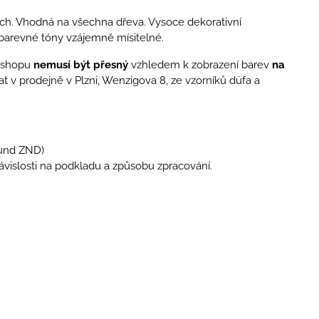
ech. Vhodná na všechna dřeva. Vysoce dekorativní
arevné tóny vzájemně mísitelné.
 eshopu
nemusí být přesný
vzhledem k zobrazení barev
na
t v prodejně v Plzni, Wenzigova 8, ze vzorníků düfa a
rund ZND)
závislosti na podkladu a způsobu zpracování.