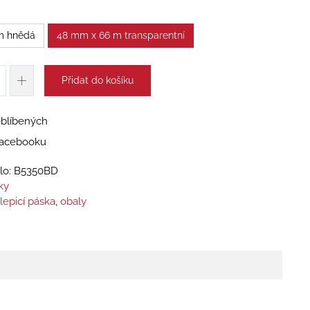
m hnědá
48 mm x 66 m transparentní
Přidat do košíku
oblíbených
 Facebooku
lo:
B5350BD
ky
lepicí páska
,
obaly