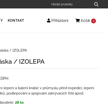
Přihlášení
Košík
TY
KONTAKT
0
páska / IZOLEPA
páska / IZOLEPA
. DPH
ro lepení a balení krabic v průmyslu před expedicí, lepení
íků, podlepování a spojování zakrývacích fólií apod.
avatele:
28 ks