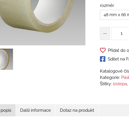
rozměr
48 mm x 66 
Přidat do 
Sdílet na
Katalogové čís
Kategorie:
Pás
Štítky:
izolepa
,
 popis
Další informace
Dotaz na produkt