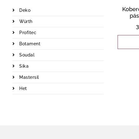
Kober
Deko
pás
Würth
3
Profitec
Botament
Soudal
Sika
Mastersil
Het