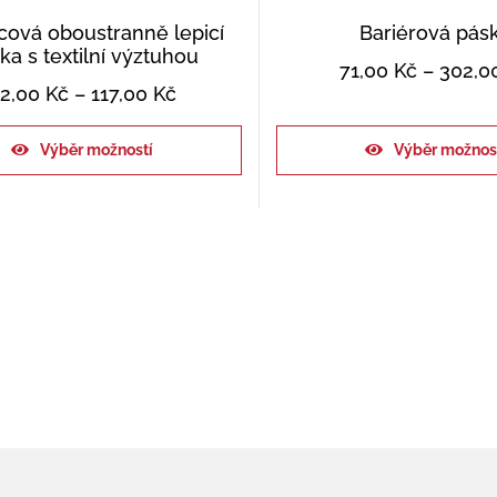
cová oboustranně lepicí
Bariérová pás
ka s textilní výztuhou
71,00
Kč
–
302,0
2,00
Kč
–
117,00
Kč
Výběr možností
Výběr možnos