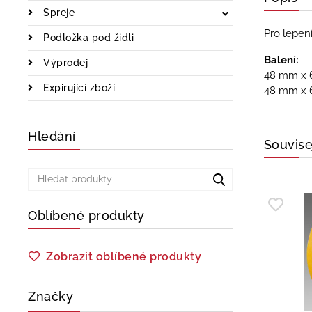
Spreje
Pro lepení
Podložka pod židli
Balení:
Výprodej
48 mm x 6
Expirující zboží
48 mm x 
Hledání
Souvise
Oblíbené produkty
Zobrazit oblíbené produkty
Značky