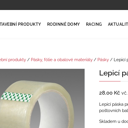
TAVEBNÍ PRODUKTY
RODINNÉ DOMY
RACING
AKTUALI
ební produkty
/
Pásky, fólie a obalové materiály
/
Pásky
/ Lepicí 
Lepicí 
28,00
Kč
vč
Lepicí páska p
poštovních bal
Skladem u dod