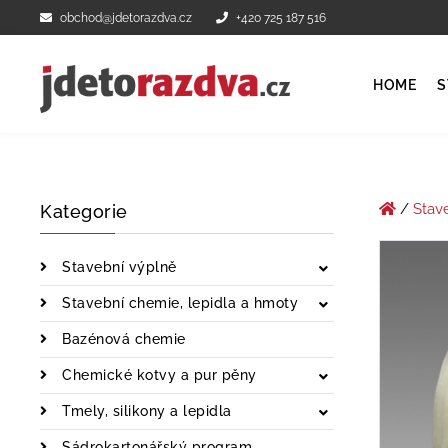
obchod@jdetorazdva.cz
+420 725 187 516
HOME
S
/
Stav
Kategorie
Stavební výplně
Stavební chemie, lepidla a hmoty
Bazénová chemie
Chemické kotvy a pur pěny
Tmely, silikony a lepidla
Sádrokartonářský program