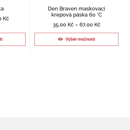
ka
Den Braven maskovací
krepová páska 60 °C
0
Kč
35,00
Kč
–
67,00
Kč
tí
Výběr možností