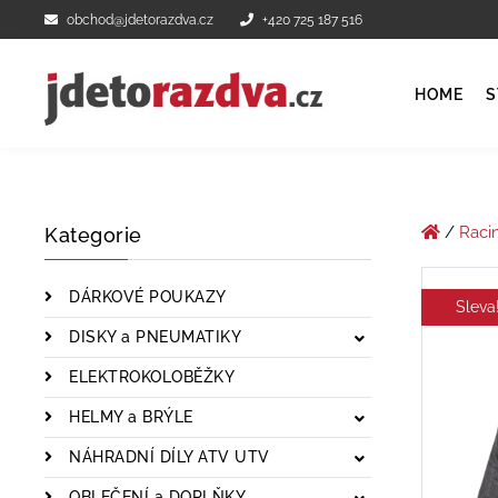
obchod@jdetorazdva.cz
+420 725 187 516
HOME
S
/
Raci
Kategorie
DÁRKOVÉ POUKAZY
Sleva
DISKY a PNEUMATIKY
ELEKTROKOLOBĚŽKY
HELMY a BRÝLE
NÁHRADNÍ DÍLY ATV UTV
OBLEČENÍ a DOPLŇKY