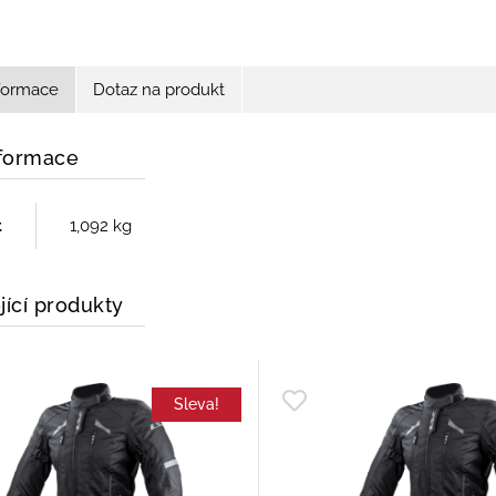
nformace
Dotaz na produkt
nformace
t
1,092 kg
jící produkty
Sleva!