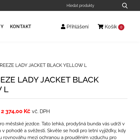
Přihlášení
Košík
TY
KONTAKT
0
BREEZE LADY JACKET BLACK YELLOW L
EEZE LADY JACKET BLACK
 L
2 374,00
Kč
vč. DPH
pro městské jezdce. Tato lehká, prodyšná bunda vás udrží v
v pohodě a svěžesti. Skvěle se hodí pro letní vyjížďky, kdy
ou rovnováhu mezi ochranou a prouděním vzduchu pro