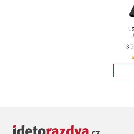
L
3 
S