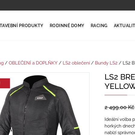
TAVEBNÍ PRODUKTY
RODINNÉ DOMY
RACING
AKTUALI
ng
/
OBLEČENÍ a DOPLŇKY
/
LS2 oblečení
/
Bundy LS2
/ LS2 
LS2 BR
!
YELLOW
2 499,00
Kč
Ideální volba 
horkých dnech 
nabízí správn