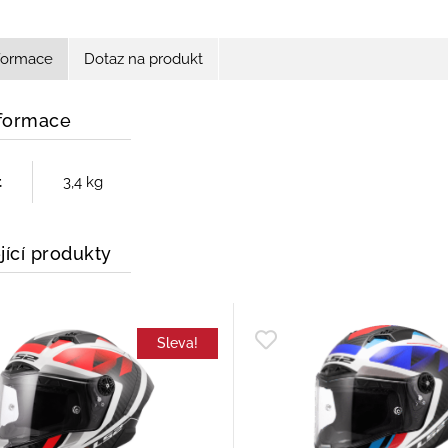
nformace
Dotaz na produkt
nformace
t
3,4 kg
jící produkty
Sleva!