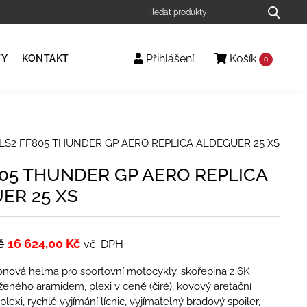
Přihlášení
Košík
TY
KONTAKT
0
LS2 FF805 THUNDER GP AERO REPLICA ALDEGUER 25 XS
805 THUNDER GP AERO REPLICA
ER 25 XS
č
16 624,00
Kč
vč. DPH
onová helma pro sportovní motocykly, skořepina z 6K
eného aramidem, plexi v ceně (čiré), kovový aretační
exi, rychlé vyjímání lícnic, vyjímatelný bradový spoiler,