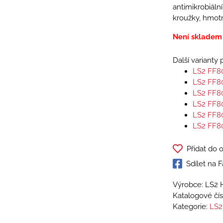
antimikrobiální
kroužky, hmot
Není skladem
Další varianty
LS2 FF8
LS2 FF8
LS2 FF8
LS2 FF8
LS2 FF8
LS2 FF8
Přidat do 
Sdílet na
Výrobce: LS2 
Katalogové čís
Kategorie:
LS2