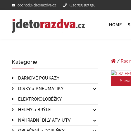
obchod@jdetorazdva.cz
+420 725 187 516
HOME
S
/
Raci
Kategorie
DÁRKOVÉ POUKAZY
Sleva
DISKY a PNEUMATIKY
ELEKTROKOLOBĚŽKY
HELMY a BRÝLE
NÁHRADNÍ DÍLY ATV UTV
OBLEČENÍ a DOPLŇKY