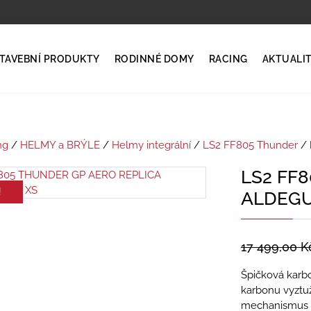
TAVEBNÍ PRODUKTY
RODINNÉ DOMY
RACING
AKTUALI
ng
/
HELMY a BRÝLE
/
Helmy integrální
/
LS2 FF805 Thunder
/ 
LS2 FF
!
ALDEGU
17 499,00
K
Špičková karb
karbonu vyztuž
mechanismus pl