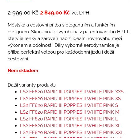
2 999,00
Kč
2 849,00
Kč
vč. DPH
Městská a cestovní přilba s elegantním a funkčním
designem. Skořepina je vyrobena z patentovaného HPTT,
který je lehký a zároveň nabízí ideální rovnováhu mezi
výkonem a odolností. Díky výborné aerodynamice je
přilba perfektní volbou pro každodenní jízdu i delší
cestování.
Není skladem
Další varianty produktu
LS2 FF820 RAPID III POPPIES II WHITE PINK XXS
LS2 FF820 RAPID III POPPIES II WHITE PINK XS
LS2 FF820 RAPID III POPPIES II WHITE PINK S
LS2 FF820 RAPID III POPPIES II WHITE PINK M
LS2 FF820 RAPID III POPPIES II WHITE PINK L
LS2 FF820 RAPID III POPPIES II WHITE PINK XL
LS2 FF820 RAPID III POPPIES II WHITE PINK XXL