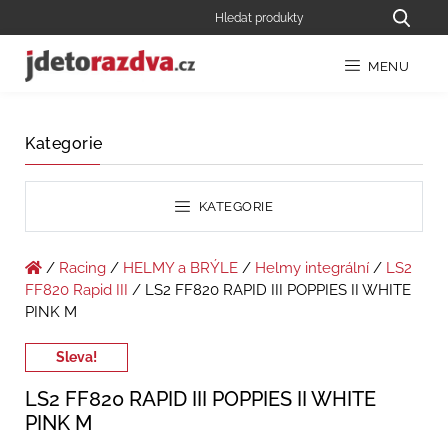
MENU
Kategorie
KATEGORIE
/
Racing
/
HELMY a BRÝLE
/
Helmy integrální
/
LS2
FF820 Rapid III
/ LS2 FF820 RAPID III POPPIES II WHITE
PINK M
Sleva!
LS2 FF820 RAPID III POPPIES II WHITE
PINK M