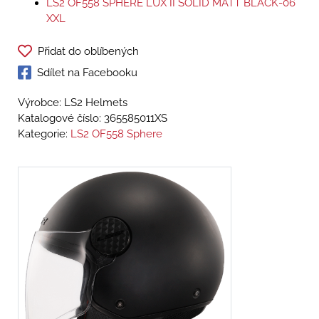
LS2 OF558 SPHERE LUX II SOLID MATT BLACK-06
XXL
Přidat do oblíbených
Sdílet na Facebooku
Výrobce: LS2 Helmets
Katalogové číslo:
365585011XS
Kategorie:
LS2 OF558 Sphere