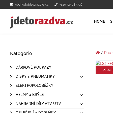
obchod@jdetorazdva.cz
+420 725 187 516
HOME
S
/
Raci
Kategorie
DÁRKOVÉ POUKAZY
Sleva
DISKY a PNEUMATIKY
ELEKTROKOLOBĚŽKY
HELMY a BRÝLE
NÁHRADNÍ DÍLY ATV UTV
OBLEČENÍ a DOPLŇKY