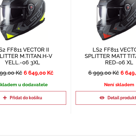
S2 FF811 VECTOR II
LS2 FF811 VECTO
LITTER M.TITAN.H-V
SPLITTER MATT TI
YELL.-06 3XL
RED-06 XL
999,00
Kč
6 649,00
Kč
6 999,00
Kč
6 649
kladem u dodavatele
Není skladem
Přidat do košíku
Detail produk