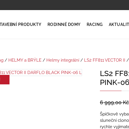
TAVEBNÍ PRODUKTY
RODINNÉ DOMY
RACING
AKTUALI
ng
/
HELMY a BRÝLE
/
Helmy integrální
/
LS2 FF811 VECTOR II
/
LS2 FF8
!
PINK-06
6 999,00
Kč
Špičkově vybav
sluneční clon
rychle vyjímat