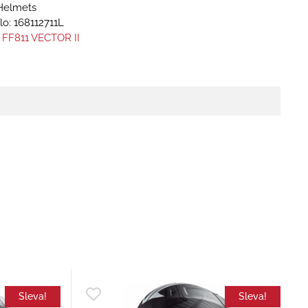
Helmets
lo:
168112711L
 FF811 VECTOR II
Sleva!
Sleva!