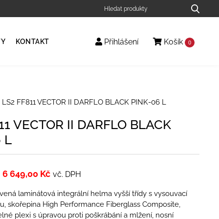
Přihlášení
Košík
TY
KONTAKT
0
 LS2 FF811 VECTOR II DARFLO BLACK PINK-06 L
11 VECTOR II DARFLO BLACK
 L
6 649,00
Kč
vč. DPH
ená laminátová integrální helma vyšší třídy s vysouvací
ou, skořepina High Performance Fiberglass Composite,
elné plexi s úpravou proti poškrábání a mlžení, nosní