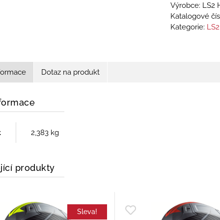
Výrobce: LS2 
Katalogové čís
Kategorie:
LS2
nformace
Dotaz na produkt
nformace
t
2,383 kg
jící produkty
Sleva!