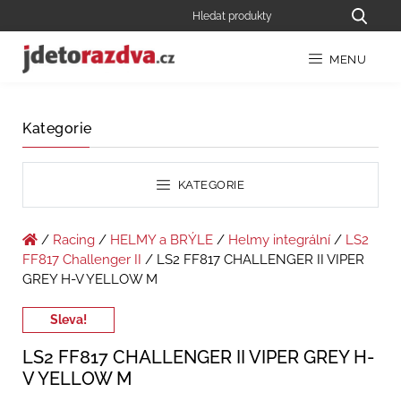
MENU
Kategorie
KATEGORIE
/
Racing
/
HELMY a BRÝLE
/
Helmy integrální
/
LS2
FF817 Challenger II
/ LS2 FF817 CHALLENGER II VIPER
GREY H-V YELLOW M
Sleva!
LS2 FF817 CHALLENGER II VIPER GREY H-
V YELLOW M