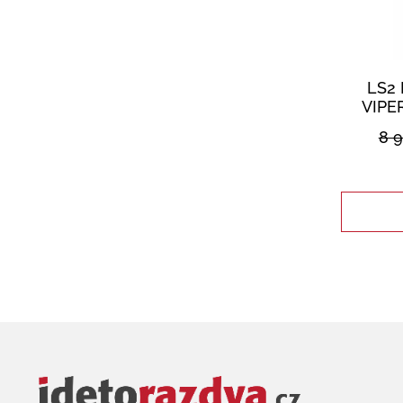
LS2 
VIPE
8 