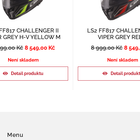
FF817 CHALLENGER II
LS2 FF817 CHALLEN
R GREY H-V YELLOW M
VIPER GREY RE
999,00
Kč
8 549,00
Kč
8 999,00
Kč
8 549
Není skladem
Není skladem
Detail produktu
Detail produk
Menu