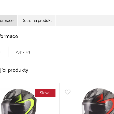
nformace
Dotaz na produkt
nformace
t
2,417 kg
jící produkty
Sleva!