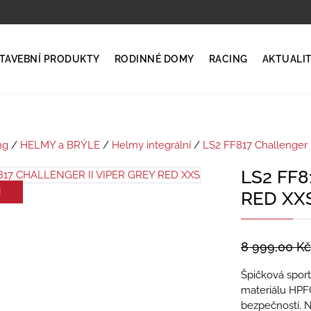
TAVEBNÍ PRODUKTY
RODINNÉ DOMY
RACING
AKTUALI
ng
/
HELMY a BRÝLE
/
Helmy integrální
/
LS2 FF817 Challenger I
LS2 FF8
!
RED XX
8 999,00
Kč
Špičková spor
materiálu HPFC
bezpečností. N