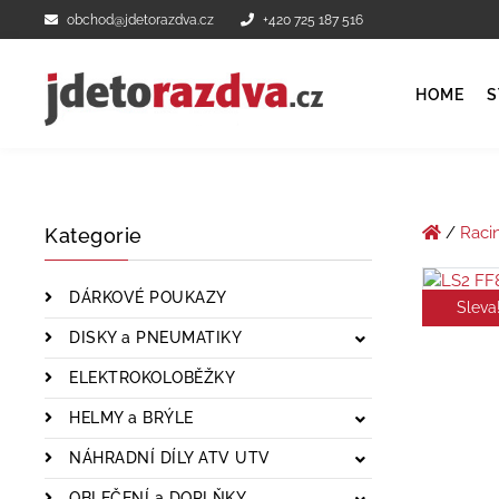
obchod@jdetorazdva.cz
+420 725 187 516
HOME
S
/
Raci
Kategorie
DÁRKOVÉ POUKAZY
Sleva
DISKY a PNEUMATIKY
ELEKTROKOLOBĚŽKY
HELMY a BRÝLE
NÁHRADNÍ DÍLY ATV UTV
OBLEČENÍ a DOPLŇKY