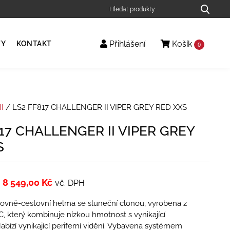
Přihlášení
Košík
TY
KONTAKT
0
I
/ LS2 FF817 CHALLENGER II VIPER GREY RED XXS
17 CHALLENGER II VIPER GREY
S
8 549,00
Kč
vč. DPH
tovně-cestovní helma se sluneční clonou, vyrobena z
, který kombinuje nízkou hmotnost s vynikající
abízí vynikající periferní vidění. Vybavena systémem