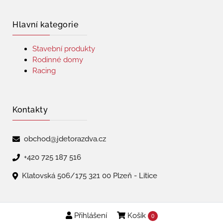
Hlavní kategorie
Stavební produkty
Rodinné domy
Racing
Kontakty
obchod@jdetorazdva.cz
+420 725 187 516
Klatovská 506/175 321 00 Plzeň - Litice
Přihlášení
Košík
Copyright © 2026 | jdetorazdva
0