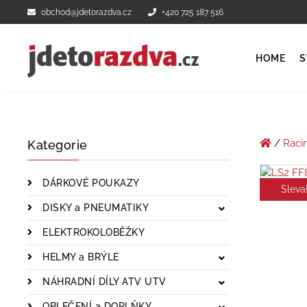
obchod@jdetorazdva.cz
+420 725 187 516
HOME
S
/
Raci
Kategorie
DÁRKOVÉ POUKAZY
Sleva
DISKY a PNEUMATIKY
ELEKTROKOLOBĚŽKY
HELMY a BRÝLE
NÁHRADNÍ DÍLY ATV UTV
OBLEČENÍ a DOPLŇKY