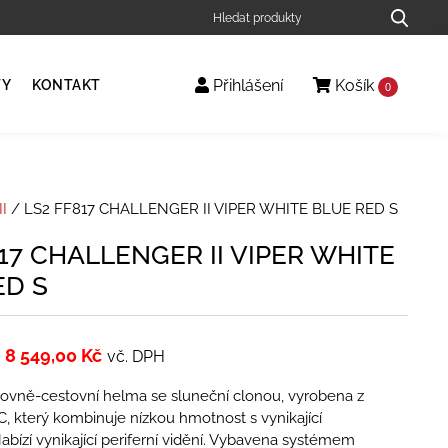
Přihlášení
Košík
TY
KONTAKT
0
I
/ LS2 FF817 CHALLENGER II VIPER WHITE BLUE RED S
17 CHALLENGER II VIPER WHITE
ED S
8 549,00
Kč
vč. DPH
tovně-cestovní helma se sluneční clonou, vyrobena z
, který kombinuje nízkou hmotnost s vynikající
abízí vynikající periferní vidění. Vybavena systémem