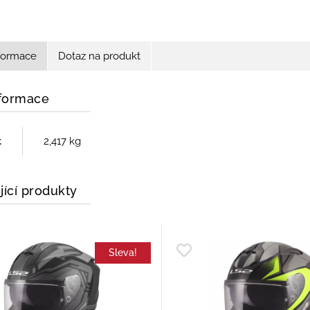
nformace
Dotaz na produkt
nformace
t
2,417 kg
jící produkty
Sleva!