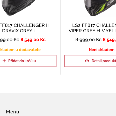
FF817 CHALLENGER II
LS2 FF817 CHALLEN
DRAVIX GREY L
VIPER GREY H-V YE
999,00
Kč
8 549,00
Kč
8 999,00
Kč
8 549
kladem u dodavatele
Není skladem
Přidat do košíku
Detail produk
Menu