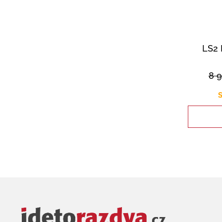
LS2 
8 
S