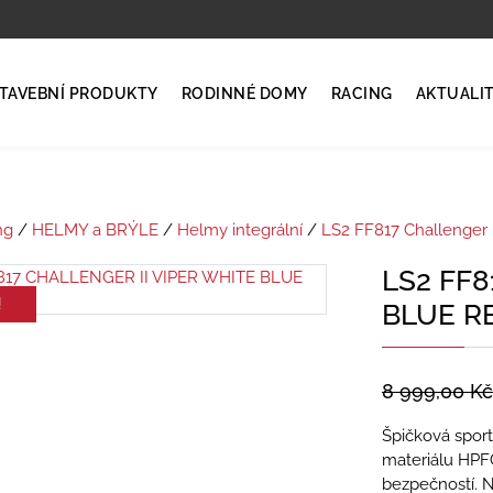
TAVEBNÍ PRODUKTY
RODINNÉ DOMY
RACING
AKTUALI
ng
/
HELMY a BRÝLE
/
Helmy integrální
/
LS2 FF817 Challenger I
LS2 FF8
!
BLUE R
8 999,00
Kč
Špičková spor
materiálu HPFC
bezpečností. N