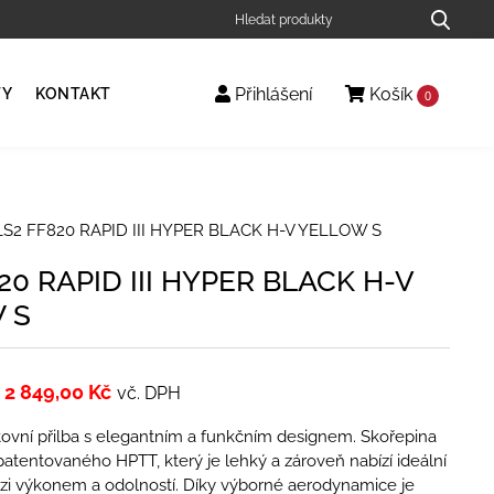
Přihlášení
Košík
TY
KONTAKT
0
LS2 FF820 RAPID III HYPER BLACK H-V YELLOW S
20 RAPID III HYPER BLACK H-V
 S
2 849,00
Kč
vč. DPH
ovní přilba s elegantním a funkčním designem. Skořepina
patentovaného HPTT, který je lehký a zároveň nabízí ideální
i výkonem a odolností. Díky výborné aerodynamice je