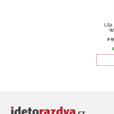
LS2 
W
2 
S