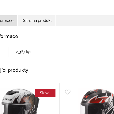
nformace
Dotaz na produkt
nformace
t
2,367 kg
jící produkty
Sleva!