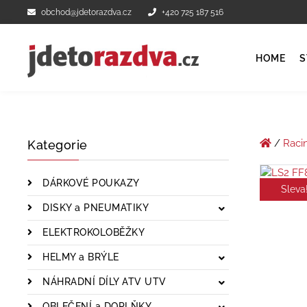
obchod@jdetorazdva.cz
+420 725 187 516
HOME
S
/
Raci
Kategorie
DÁRKOVÉ POUKAZY
Sleva
DISKY a PNEUMATIKY
ELEKTROKOLOBĚŽKY
HELMY a BRÝLE
NÁHRADNÍ DÍLY ATV UTV
OBLEČENÍ a DOPLŇKY