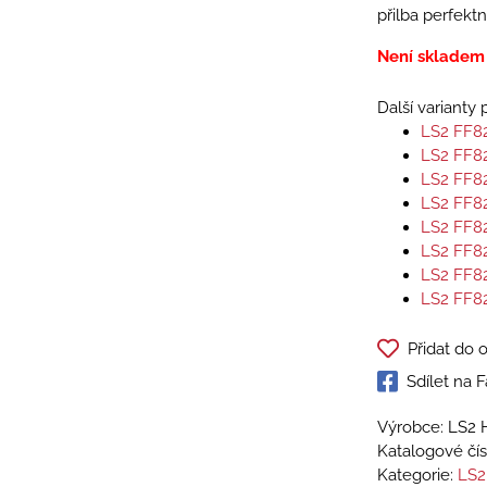
přilba perfektn
Není skladem
Další varianty
LS2 FF8
LS2 FF8
LS2 FF8
LS2 FF8
LS2 FF8
LS2 FF8
LS2 FF8
LS2 FF8
Přidat do 
Sdílet na
Výrobce: LS2 
Katalogové čís
Kategorie:
LS2