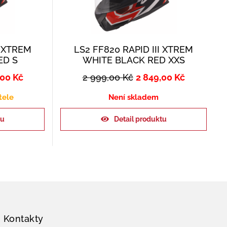
I XTREM
LS2 FF820 RAPID III XTREM
ED S
WHITE BLACK RED XXS
,00
Kč
2 999,00
Kč
2 849,00
Kč
tele
Není skladem
ku
Detail produktu
Kontakty