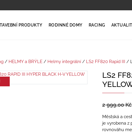
TAVEBNÍ PRODUKTY
RODINNÉ DOMY
RACING
AKTUALI
ng
/
HELMY a BRÝLE
/
Helmy integrální
/
LS2 FF820 Rapid III
/ 
LS2 FF8
!
YELLOW
2 999,00
Kč
Městská a cest
je vyrobena z 
rovnováhu mez